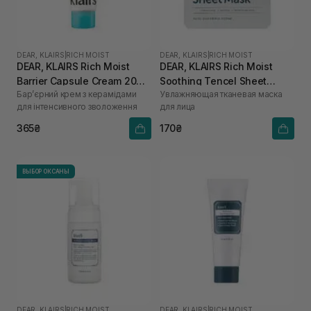
DEAR, KLAIRS
|
RICH MOIST
DEAR, KLAIRS
|
RICH MOIST
DEAR, KLAIRS Rich Moist
DEAR, KLAIRS Rich Moist
Barrier Capsule Cream 20
Soothing Tencel Sheet
Бар’єрний крем з керамідами
Увлажняющая тканевая маска
мл
Mask 1 шт
для інтенсивного зволоження
для лица
365₴
170₴
ВЫБОР ОКСАНЫ
DEAR, KLAIRS
|
RICH MOIST
DEAR, KLAIRS
|
RICH MOIST