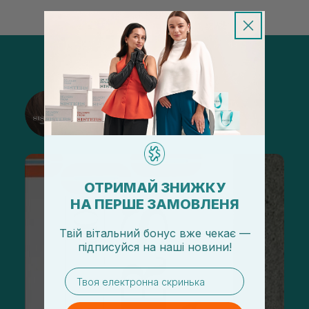
@sisters_stelmakh в Instagram
Подписаться
ОТРИМАЙ ЗНИЖКУ
НА ПЕРШЕ ЗАМОВЛЕНЯ
Твій вітальний бонус вже чекає —
підписуйся
на
наші новини!
email