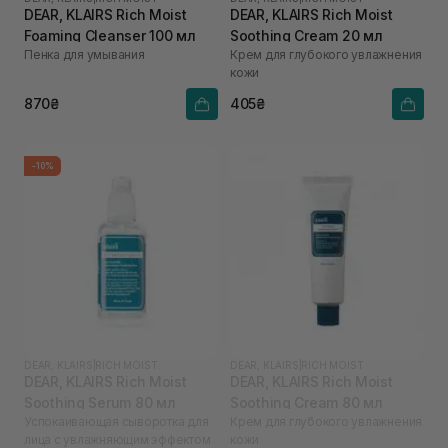
DEAR, KLAIRS Rich Moist
DEAR, KLAIRS Rich Moist
Foaming Cleanser 100 мл
Soothing Cream 20 мл
Пенка для умывания
Крем для глубокого увлажнения
кожи
870₴
405₴
-10%
DEAR, KLAIRS
|
RICH MOIST
DEAR, KLAIRS
|
RICH MOIST
DEAR, KLAIRS Rich Moist
DEAR, KLAIRS Rich Moist
Soothing Serum 80 мл
Soothing Cream 80 мл
Успокаивающая сыворотка для
Крем для глубокого увлажнения
лица с увлажняющим эффектом
кожи