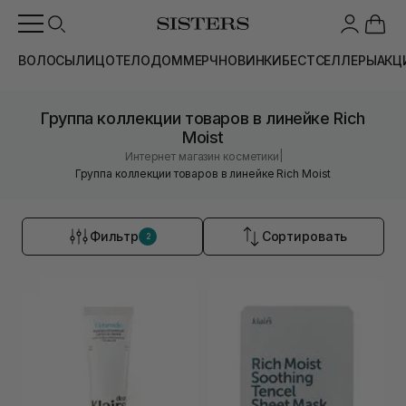
ВОЛОСЫ
ЛИЦО
ТЕЛО
ДОМ
МЕРЧ
НОВИНКИ
БЕСТСЕЛЛЕРЫ
АКЦ
Группа коллекции товаров в линейке Rich
Moist
|
Интернет магазин косметики
Группа коллекции товаров в линейке Rich Moist
Фильтр
Сортировать
2