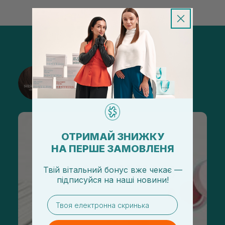
@sisters_stelmakh в Instagram
Подписаться
ОТРИМАЙ ЗНИЖКУ
НА ПЕРШЕ ЗАМОВЛЕНЯ
Твій вітальний бонус вже чекає —
підписуйся
на
наші новини!
email