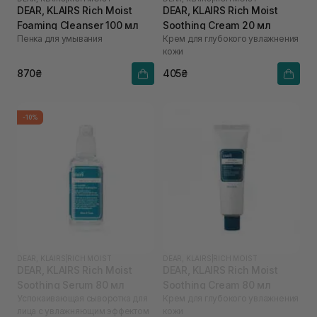
DEAR, KLAIRS Rich Moist
DEAR, KLAIRS Rich Moist
Foaming Cleanser 100 мл
Soothing Cream 20 мл
Пенка для умывания
Крем для глубокого увлажнения
кожи
870₴
405₴
-10%
DEAR, KLAIRS
|
RICH MOIST
DEAR, KLAIRS
|
RICH MOIST
DEAR, KLAIRS Rich Moist
DEAR, KLAIRS Rich Moist
Soothing Serum 80 мл
Soothing Cream 80 мл
Успокаивающая сыворотка для
Крем для глубокого увлажнения
лица с увлажняющим эффектом
кожи