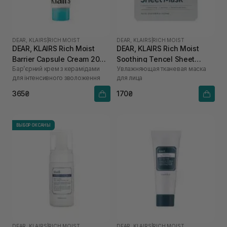
DEAR, KLAIRS
|
RICH MOIST
DEAR, KLAIRS
|
RICH MOIST
DEAR, KLAIRS Rich Moist
DEAR, KLAIRS Rich Moist
Barrier Capsule Cream 20
Soothing Tencel Sheet
Бар’єрний крем з керамідами
Увлажняющая тканевая маска
мл
Mask 1 шт
для інтенсивного зволоження
для лица
365₴
170₴
ВЫБОР ОКСАНЫ
DEAR, KLAIRS
|
RICH MOIST
DEAR, KLAIRS
|
RICH MOIST