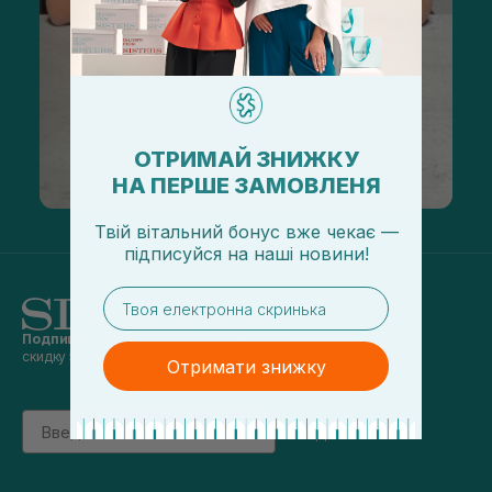
ОТРИМАЙ ЗНИЖКУ
НА ПЕРШЕ ЗАМОВЛЕНЯ
Твій вітальний бонус вже чекає —
підписуйся
на
наші новини!
email
Подпишись на наши новости
и получай
скидку 5% на первый заказ
Отримати знижку
Email
підписатись