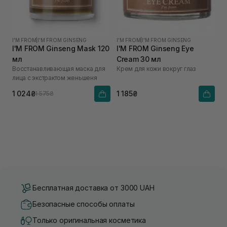
I'M FROM
|
I'M FROM GINSENG
I'M FROM
|
I'M FROM GINSENG
I'M FROM Ginseng Mask 120
I'M FROM Ginseng Eye
мл
Cream 30 мл
Восстанавливающая маска для
Крем для кожи вокруг глаз
лица с экстрактом женьшеня
1 024₴
1 185₴
1 575₴
Бесплатная доставка от 3000 UAH
Безопасные способы оплаты
Только оригинальная косметика