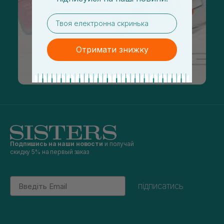
email
Отримати знижку
Подпишись на наши новости
и получай
скидку 5% на первый заказ
Email
підписатись