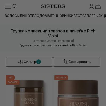
ВОЛОСЫ
ЛИЦО
ТЕЛО
ДОМ
МЕРЧ
НОВИНКИ
БЕСТСЕЛЛЕРЫ
АКЦ
Группа коллекции товаров в линейке Rich
Moist
|
Интернет магазин косметики
Группа коллекции товаров в линейке Rich Moist
Фильтр
Сортировать
2
-35%
ПОДАРОК
ПОДАРОК