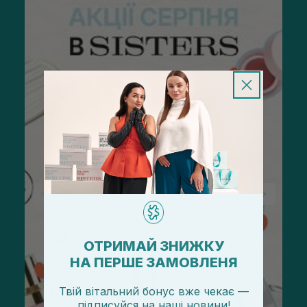
ОТРИМАЙ ЗНИЖКУ
НА ПЕРШЕ ЗАМОВЛЕНЯ
Твій вітальний бонус вже чекає —
підписуйся
на
наші новини!