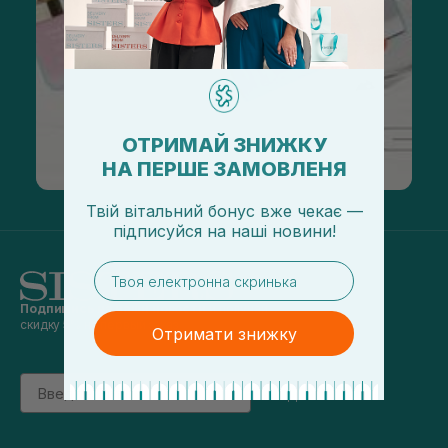
ОТРИМАЙ ЗНИЖКУ
НА ПЕРШЕ ЗАМОВЛЕНЯ
Твій вітальний бонус вже чекає —
підписуйся
на
наші новини!
email
Подпишись на наши новости
и получай
скидку 5% на первый заказ
Отримати знижку
Email
підписатись