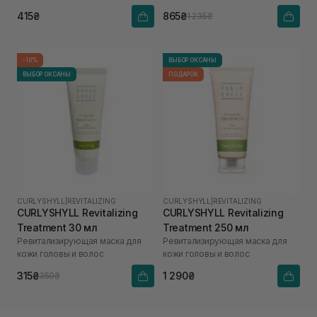
415₴
865₴
1 235₴
-10%
ВЫБОР ОКСАНЫ
ВЫБОР ОКСАНЫ
ПОДАРОК
CURLYSHYLL
|
REVITALIZING
CURLYSHYLL
|
REVITALIZING
CURLYSHYLL Revitalizing
CURLYSHYLL Revitalizing
Treatment 30 мл
Treatment 250 мл
Ревитализирующая маска для
Ревитализирующая маска для
кожи головы и волос
кожи головы и волос
315₴
1 290₴
350₴