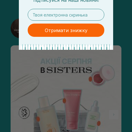
підписуйся
на
наші новини!
email
@sisters_stelmakh в Instagram
Отримати знижку
Подписаться