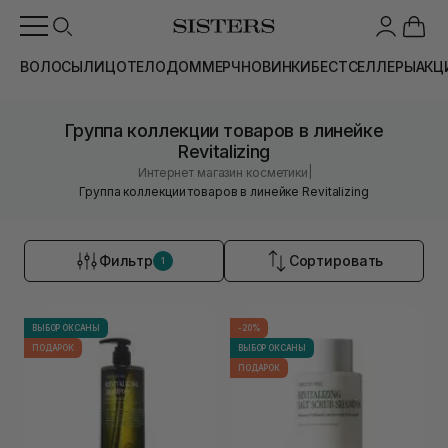
ВОЛОСЫ
ЛИЦО
ТЕЛО
ДОМ
МЕРЧ
НОВИНКИ
БЕСТСЕЛЛЕРЫ
АКЦ
Группа коллекции товаров в линейке
Revitalizing
|
Интернет магазин косметики
Группа коллекции товаров в линейке Revitalizing
Фильтр
Сортировать
1
ВЫБОР ОКСАНЫ
-20%
ПОДАРОК
ВЫБОР ОКСАНЫ
ПОДАРОК