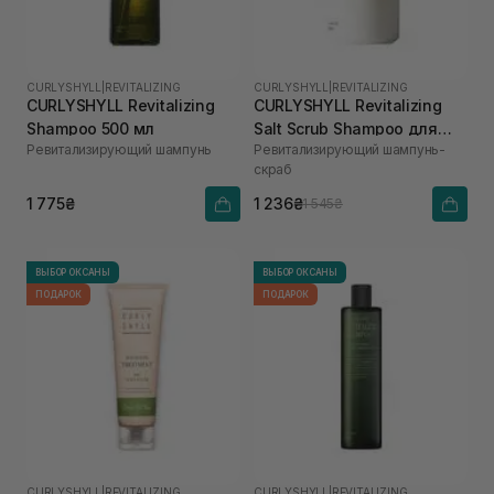
CURLYSHYLL
|
REVITALIZING
CURLYSHYLL
|
REVITALIZING
CURLYSHYLL Revitalizing
CURLYSHYLL Revitalizing
Shampoo 500 мл
Salt Scrub Shampoo для
Ревитализирующий шампунь
Ревитализирующий шампунь-
ослабленной кожи головы
скраб
и тонких волос 300 мл
1 775₴
1 236₴
1 545₴
ВЫБОР ОКСАНЫ
ВЫБОР ОКСАНЫ
ПОДАРОК
ПОДАРОК
CURLYSHYLL
|
REVITALIZING
CURLYSHYLL
|
REVITALIZING