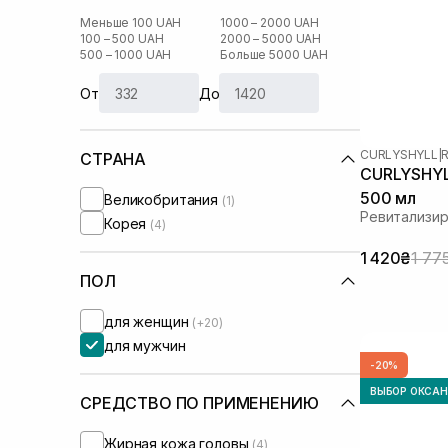
Меньше 100 UAH
1000 – 2000 UAH
100 – 500 UAH
2000 – 5000 UAH
500 – 1000 UAH
Больше 5000 UAH
От
До
CURLYSHYLL
|
R
СТРАНА
CURLYSHYLL
500 мл
Великобритания
(1)
Ревитализи
Корея
(4)
1 420₴
1 77
ПОЛ
для женщин
(+20)
для мужчин
-20%
ВЫБОР ОКСА
СРЕДСТВО ПО ПРИМЕНЕНИЮ
Жирная кожа головы
(4)