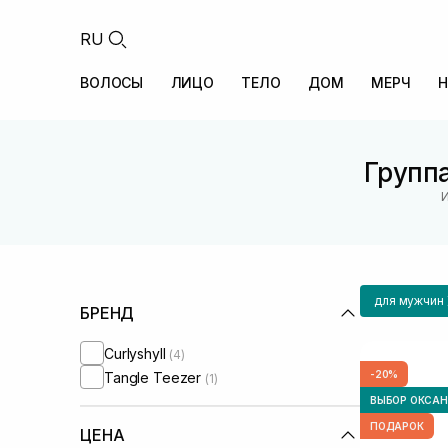
RU
ВОЛОСЫ
ЛИЦО
ТЕЛО
ДОМ
МЕРЧ
Н
Группа
И
для мужчин
БРЕНД
Curlyshyll
(4)
-20%
Tangle Teezer
(1)
ВЫБОР ОКСА
ПОДАРОК
ЦЕНА