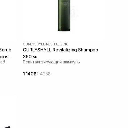
CURLYSHYLL
|
REVITALIZING
 Scrub
CURLYSHYLL Revitalizing Shampoo
ожи
360 мл
раб
Ревитализирующий шампунь
мл
1 140₴
1 425₴