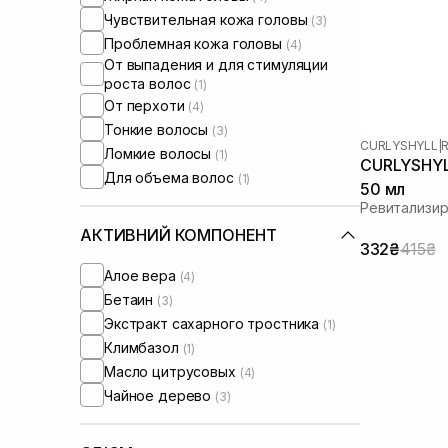
Чувствительная кожа головы
(3)
Проблемная кожа головы
(4)
От выпадения и для стимуляции
роста волос
(1)
От перхоти
(4)
Тонкие волосы
(3)
CURLYSHYLL
|
R
Ломкие волосы
(1)
CURLYSHYLL
Для объема волос
(1)
50 мл
Ревитализи
АКТИВНИЙ КОМПОНЕНТ
332₴
415₴
Алое вера
(4)
Бетаин
(3)
Экстракт сахарного тростника
(1)
Климбазол
(1)
Масло цитрусовых
(4)
Чайное дерево
(3)