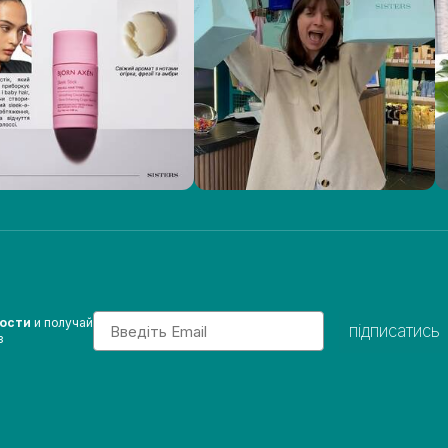
Email
вости
и получай
підписатись
з