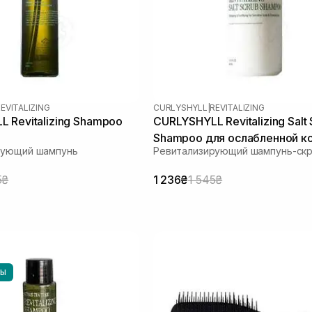
EVITALIZING
CURLYSHYLL
|
REVITALIZING
 Revitalizing Shampoo
CURLYSHYLL Revitalizing Salt
Shampoo для ослабленной к
рующий шампунь
Ревитализирующий шампунь-ск
головы и тонких волос 300 
5₴
1 236₴
1 545₴
НЫ