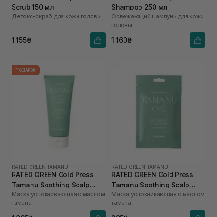
Scrub 150 мл
Shampoo 250 мл
Детокс-скраб для кожи головы
Освежающий шампунь для кожи
головы
1 155₴
1 160₴
ПОДАРОК
RATED GREEN
|
TAMANU
RATED GREEN
|
TAMANU
RATED GREEN Cold Press
RATED GREEN Cold Press
Tamanu Soothing Scalp
Tamanu Soothing Scalp
Маска успокаивающая с маслом
Маска успокаивающая с маслом
Pack 200 мл
Pack 50 мл
тамана
тамана