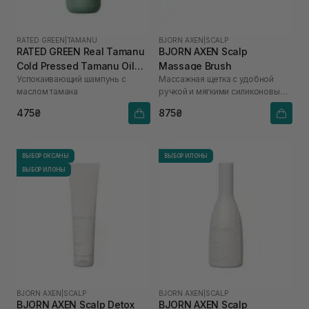
RATED GREEN
|
TAMANU
BJORN AXEN
|
SCALP
RATED GREEN Real Tamanu
BJORN AXEN Scalp
Cold Pressed Tamanu Oil
Massage Brush
Успокаивающий шампунь с
Массажная щетка с удобной
Soothing Scalp Shampoo
маслом тамана
ручкой и мягкими силиконовыми
100 мл
шипами
475₴
875₴
ВЫБОР ОКСАНЫ
ВЫБОР ИЛОНЫ
ВЫБОР ИЛОНЫ
BJORN AXEN
|
SCALP
BJORN AXEN
|
SCALP
BJORN AXEN Scalp Detox
BJORN AXEN Scalp