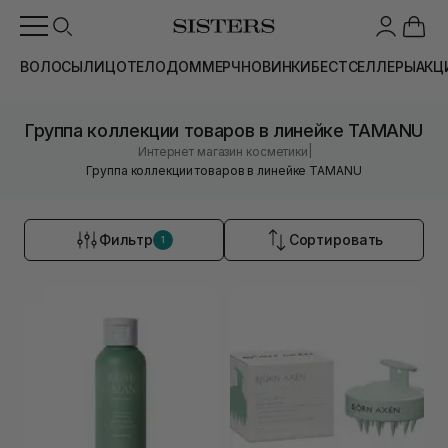
ВОЛОСЫ
ЛИЦО
ТЕЛО
ДОМ
МЕРЧ
НОВИНКИ
БЕСТСЕЛЛЕРЫ
АКЦ
Группа коллекции товаров в линейке TAMANU
|
Интернет магазин косметики
Группа коллекции товаров в линейке TAMANU
Фильтр
Сортировать
1