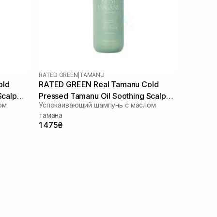
RATED GREEN
|
TAMANU
old
RATED GREEN Real Tamanu Cold
Scalp
Pressed Tamanu Oil Soothing Scalp
ом
Успокаивающий шампунь с маслом
Shampoo 400 мл
тамана
1 475₴