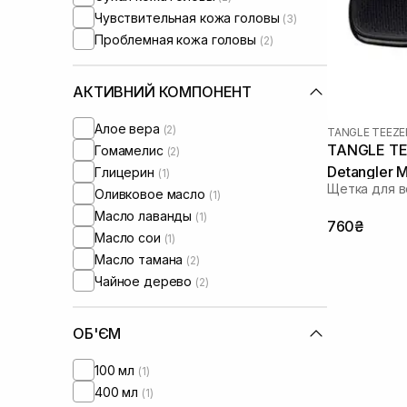
Чувствительная кожа головы
(3)
Проблемная кожа головы
(2)
АКТИВНИЙ КОМПОНЕНТ
Алое вера
(2)
TANGLE TEEZE
TANGLE TEE
Гомамелис
(2)
Detangler M
Глицерин
(1)
Щетка для в
Оливковое масло
(1)
Масло лаванды
(1)
760₴
Масло сои
(1)
Масло тамана
(2)
Чайное дерево
(2)
ОБ'ЄМ
100 мл
(1)
400 мл
(1)