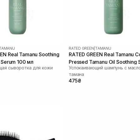
TAMANU
RATED GREEN
|
TAMANU
N Real Tamanu Soothing
RATED GREEN Real Tamanu C
c Serum 100 мл
Pressed Tamanu Oil Soothing 
щая сыворотка для кожи
Успокаивающий шампунь с масл
Shampoo 100 мл
тамана
475₴