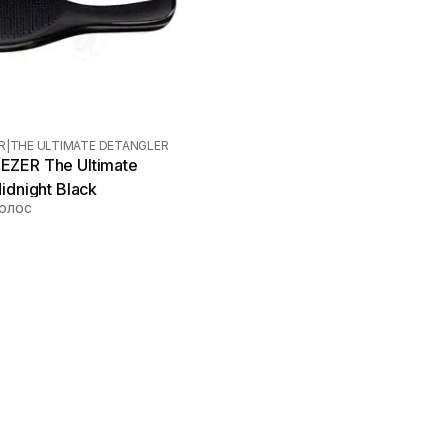
R
|
THE ULTIMATE DETANGLER
ZER The Ultimate
idnight Black
олос