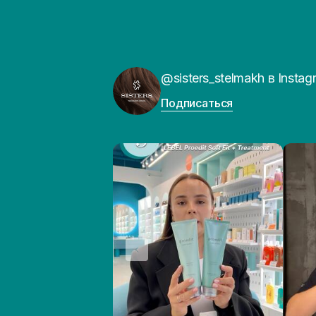
@sisters_stelmakh в Instag
Подписаться