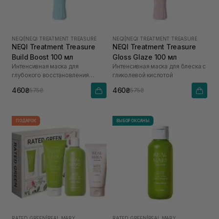
NEQI
|
NEQI TREATMENT TREASURE
NEQI
|
NEQI TREATMENT TREASURE
NEQI Treatment Treasure
NEQI Treatment Treasure
Build Boost 100 мл
Gloss Glaze 100 мл
Интенсивная маска для
Интенсивная маска для блеска с
глубокого восстановления
гликолевой кислотой
волос с малеиновой кислотой
460₴
460₴
575₴
575₴
ПОДАРОК
ВЫБОР ОКСАНЫ
RATED GREEN
|
REAL MARY
RATED GREEN
|
REAL MARY