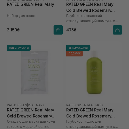
RATED GREEN Real Mary
RATED GREEN Real Mary
Cold Brewed Rosemary
Набор для волос
Глубоко очищающий
Exfoliating Scalp Shampoo
отшелушивающий шампунь с
100 мл
соком розмарина
3 150₴
475₴
ВЫБОР ОКСАНЫ
ВЫБОР ОКСАНЫ
ПОДАРОК
RATED GREEN
|
REAL MARY
RATED GREEN
|
REAL MARY
RATED GREEN Real Mary
RATED GREEN Real Mary
Cold Brewed Rosemary
Cold Brewed Rosemary
Очищающая маска для кожи
Глубокоочищающий
Purifyng Scalp Scaler 50 мл
Exfoliating Scalp Shampoo
головы с морской солью
отшелушивающий шампунь с
400 ml