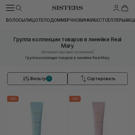
ВОЛОСЫ
ЛИЦО
ТЕЛО
ДОМ
МЕРЧ
НОВИНКИ
БЕСТСЕЛЛЕРЫ
АКЦ
Группа коллекции товаров в линейке Real
Mary
|
Интернет магазин косметики
Группа коллекции товаров в линейке Real Mary
Фильтр
Сортировать
1
-20%
-20%