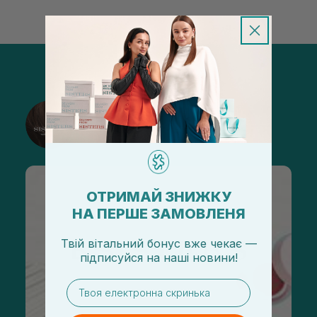
@sisters_stelmakh в Instagram
Подписаться
ОТРИМАЙ ЗНИЖКУ
НА ПЕРШЕ ЗАМОВЛЕНЯ
Твій вітальний бонус вже чекає —
підписуйся
на
наші новини!
email