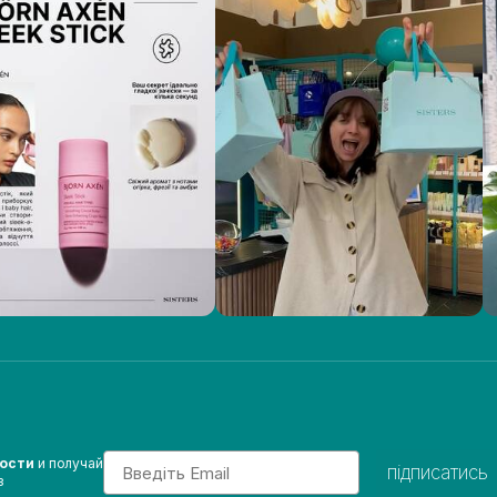
Email
вости
и получай
підписатись
з