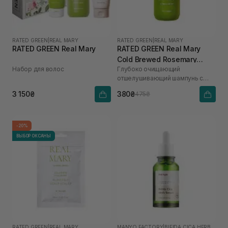
RATED GREEN
|
REAL MARY
RATED GREEN
|
REAL MARY
RATED GREEN Real Mary
RATED GREEN Real Mary
Cold Brewed Rosemary
Набор для волос
Глубоко очищающий
Exfoliating Scalp Shampoo
отшелушивающий шампунь с
100 мл
соком розмарина
3 150₴
380₴
475₴
-20%
ВЫБОР ОКСАНЫ
RATED GREEN
|
REAL MARY
MANYO FACTORY
|
BIFIDA CICA HERB