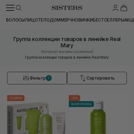
ВОЛОСЫ
ЛИЦО
ТЕЛО
ДОМ
МЕРЧ
НОВИНКИ
БЕСТСЕЛЛЕРЫ
АКЦ
Группа коллекции товаров в линейке Real
Mary
|
Интернет магазин косметики
Группа коллекции товаров в линейке Real Mary
Фильтр
Сортировать
1
ПОДАРОК
-20%
ВЫБОР ОКСАНЫ