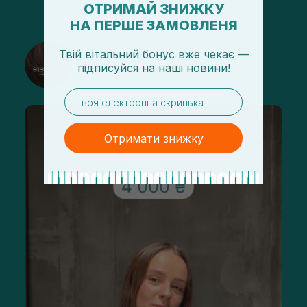
ОТРИМАЙ ЗНИЖКУ
НА ПЕРШЕ ЗАМОВЛЕНЯ
@sisters_stelmakh в Instagram
Твій вітальний бонус вже чекає —
підписуйся
на
наші новини!
Подписаться
email
Отримати знижку