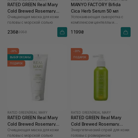
RATED GREEN Real Mary
MANYO FACTORY Bifida
Cold Brewed Rosemary
Cica Herb Serum 50 мл
Очищающая маска для кожи
Успокаивающая сыворотка с
Purifyng Scalp Scaler 50 мл
головы с морской солью
комплексом центеллы и
бифидобактериями Bifida Cica
236₴
1 199₴
295₴
Herb Serum 50 ml
-20%
-20%
ВЫБОР ОКСАНЫ
ПОДАРОК
ПОДАРОК
RATED GREEN
|
REAL MARY
RATED GREEN
|
REAL MARY
RATED GREEN Real Mary
RATED GREEN Real Mary
Cold Brewed Rosemary
Cold Brewed Rosemary
Очищающая маска для кожи
Энергетический спрей для кожи
Purifyng Scalp Scaler 200
Energizing Scalp Spray 120
головы с морской солью
головы с розмарином
мл
мл