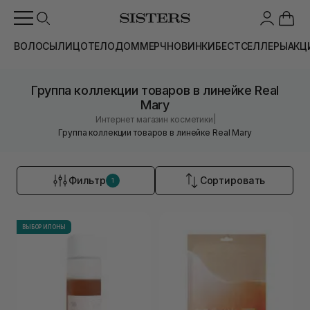
ВОЛОСЫ
ЛИЦО
ТЕЛО
ДОМ
МЕРЧ
НОВИНКИ
БЕСТСЕЛЛЕРЫ
АКЦ
Группа коллекции товаров в линейке Real
Mary
|
Интернет магазин косметики
Группа коллекции товаров в линейке Real Mary
Фильтр
Сортировать
1
ВЫБОР ИЛОНЫ