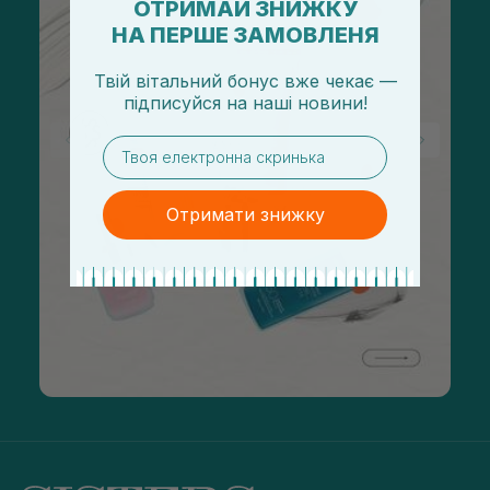
ОТРИМАЙ ЗНИЖКУ
НА ПЕРШЕ ЗАМОВЛЕНЯ
Твій вітальний бонус вже чекає —
підписуйся
на
наші новини!
email
Отримати знижку