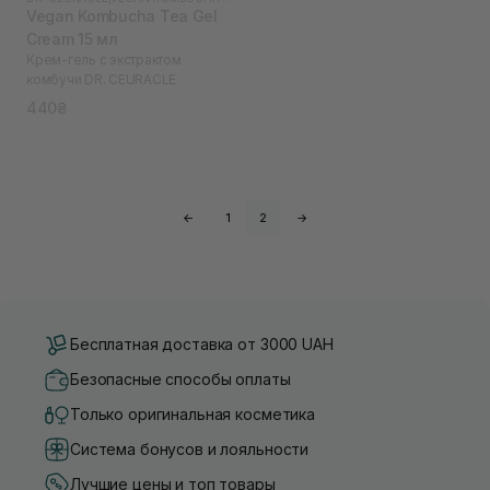
Vegan Kombucha Tea Gel
Cream 15 мл
Крем-гель с экстрактом
комбучи DR. СEURACLE
440₴
←
1
2
→
Бесплатная доставка от 3000 UAH
Безопасные способы оплаты
Только оригинальная косметика
Система бонусов и лояльности
Лучшие цены и топ товары