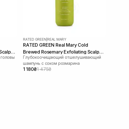
RATED GREEN
|
REAL MARY
RATED GREEN Real Mary Cold
Scalp
Brewed Rosemary Exfoliating Scalp
 головы
Глубокоочищающий отшелушивающий
Shampoo 400 ml
шампунь с соком розмарина
1 180₴
1 475₴