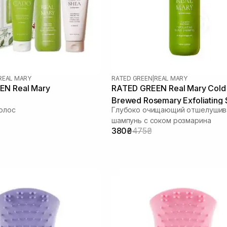
REAL MARY
RATED GREEN
|
REAL MARY
EN Real Mary
RATED GREEN Real Mary Cold
Brewed Rosemary Exfoliating 
олос
Глубоко очищающий отшелуши
Shampoo 100 мл
шампунь с соком розмарина
380₴
475₴