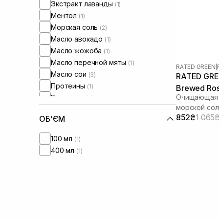
Экстракт лаванды
(1)
Ментол
(1)
Морская соль
(2)
Масло авокадо
(1)
Масло жожоба
(1)
Масло перечной мяты
(1)
RATED GREEN
|
Масло сои
(3)
RATED GREE
Протеины
(1)
Brewed Ros
Очищающая м
Розмарин
(6)
Scaler 200
морской со
Салициловая кислота
(2)
852₴
1 065
ОБ'ЄМ
100 мл
(1)
400 мл
(1)