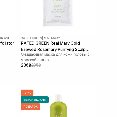
THE SCALP EXFOLIATOR AND MASSAGER
RATED GREEN
|
REAL MARY
oliator
RATED GREEN Real Mary Cold
Brewed Rosemary Purifyng Scalp
Очищающая маска для кожи головы с
Scaler 50 мл
морской солью
236₴
295₴
-20%
ВЫБОР ОКСАНЫ
ПОДАРОК