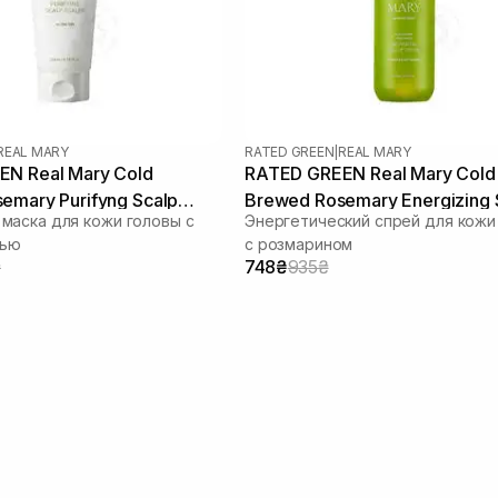
REAL MARY
RATED GREEN
|
REAL MARY
N Real Mary Cold
RATED GREEN Real Mary Cold
emary Purifyng Scalp
Brewed Rosemary Energizing 
аска для кожи головы с
Энергетический спрей для кожи
 мл
Spray 120 мл
лью
с розмарином
₴
748₴
935₴