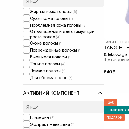
Жирная кожа головы
(8)
Сухая кожа головы
(1)
Проблемная кожа головы
(5)
От выпадения и для стимуляции
роста волос
(4)
TANGLE TEEZE
Сухие волосы
(1)
TANGLE TEE
Поврежденные волосы
(1)
& Massager
Вьющиеся волосы
(1)
Щетка для м
Тонкие волосы
(4)
Ломкие волосы
(1)
640₴
Для объема волос
(5)
Для глубокой очистки
(2)
АКТИВНИЙ КОМПОНЕНТ
-20%
ВЫБОР ОКСА
Глицерин
(2)
ПОДАРОК
Экстракт женьшеня
(1)