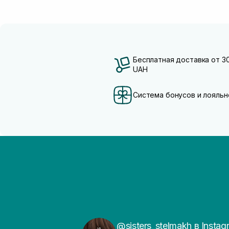
Бесплатная доставка от 3
UAH
Система бонусов и лояльн
@sisters_stelmakh в Instag