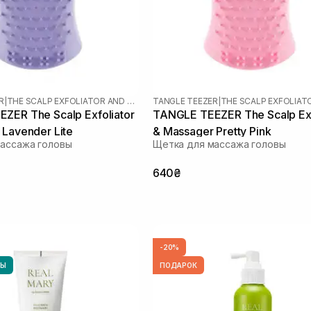
R
|
THE SCALP EXFOLIATOR AND MASSAGER
TANGLE TEEZER
|
ZER The Scalp Exfoliator
TANGLE TEEZER The Scalp Exf
 Lavender Lite
& Massager Pretty Pink
ассажа головы
Щетка для массажа головы
640₴
-20%
НЫ
ПОДАРОК