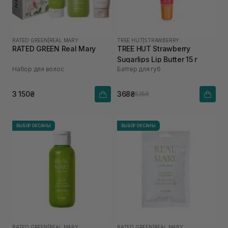
RATED GREEN
|
REAL MARY
TREE HUT
|
STRAWBERRY
RATED GREEN Real Mary
TREE HUT Strawberry
Sugarlips Lip Butter 15 г
Набор для волос
Баттер для губ
3 150₴
368₴
525₴
ВЫБОР ОКСАНЫ
ВЫБОР ОКСАНЫ
RATED GREEN
|
REAL MARY
RATED GREEN
|
REAL MARY