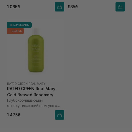
1 065₴
935₴
ВЫБОР ОКСАНЫ
ПОДАРОК
RATED GREEN
|
REAL MARY
RATED GREEN Real Mary
Cold Brewed Rosemary
Глубокоочищающий
Exfoliating Scalp Shampoo
отшелушивающий шампунь с
400 ml
соком розмарина
1 475₴