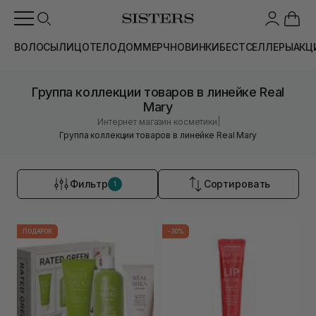
ВОЛОСЫ
ЛИЦО
ТЕЛО
ДОМ
МЕРЧ
НОВИНКИ
БЕСТСЕЛЛЕРЫ
АКЦ
Группа коллекции товаров в линейке Real
Mary
|
Интернет магазин косметики
Группа коллекции товаров в линейке Real Mary
Фильтр
Сортировать
1
ПОДАРОК
-30%