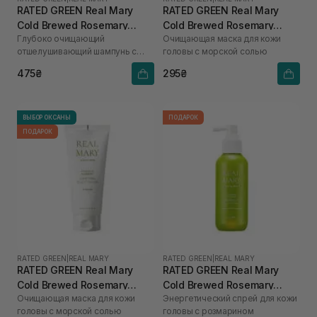
RATED GREEN Real Mary
RATED GREEN Real Mary
Cold Brewed Rosemary
Cold Brewed Rosemary
Глубоко очищающий
Очищающая маска для кожи
Exfoliating Scalp Shampoo
Purifyng Scalp Scaler 50 мл
отшелушивающий шампунь с
головы с морской солью
100 мл
соком розмарина
475₴
295₴
ВЫБОР ОКСАНЫ
ПОДАРОК
ПОДАРОК
RATED GREEN
|
REAL MARY
RATED GREEN
|
REAL MARY
RATED GREEN Real Mary
RATED GREEN Real Mary
Cold Brewed Rosemary
Cold Brewed Rosemary
Очищающая маска для кожи
Энергетический спрей для кожи
Purifyng Scalp Scaler 200
Energizing Scalp Spray 120
головы с морской солью
головы с розмарином
мл
мл