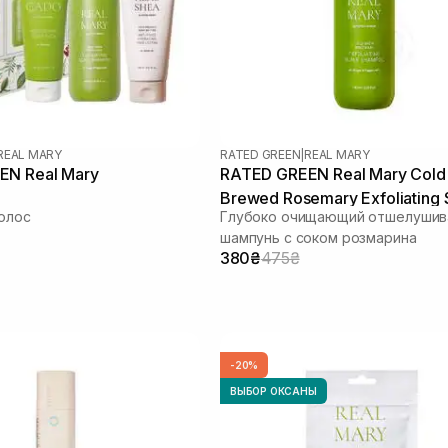
REAL MARY
RATED GREEN
|
REAL MARY
EN Real Mary
RATED GREEN Real Mary Cold
Brewed Rosemary Exfoliating 
олос
Глубоко очищающий отшелуши
Shampoo 100 мл
шампунь с соком розмарина
380₴
475₴
-20%
ВЫБОР ОКСАНЫ