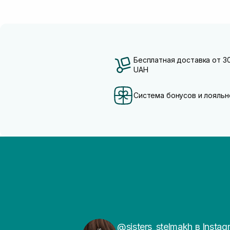
Бесплатная доставка от 3
UAH
Система бонусов и лояльн
@sisters_stelmakh в Instag