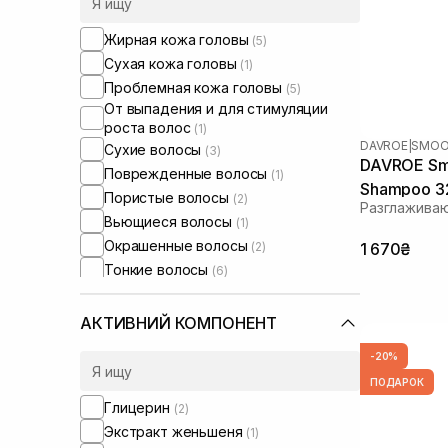
Жирная кожа головы
(5)
Сухая кожа головы
(1)
Проблемная кожа головы
(5)
От выпадения и для стимуляции
роста волос
(1)
DAVROE
|
SMOO
Сухие волосы
(3)
DAVROE Smo
Поврежденные волосы
(1)
Shampoo 3
Пористые волосы
(2)
Разглажива
Вьющиеся волосы
(1)
Окрашенные волосы
(2)
1 670₴
Тонкие волосы
(6)
Ломкие волосы
(1)
Для объема волос
(2)
АКТИВНИЙ КОМПОНЕНТ
Для разглаживания волос
(2)
-20%
Для глубокой очистки
(2)
ПОДАРОК
Глицерин
(2)
Экстракт женьшеня
(1)