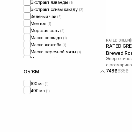
Экстракт лаванды
(1)
Экстракт сливы какаду
(2)
Зеленый чай
(2)
Ментол
(1)
Морская соль
(2)
Масло авокадо
(1)
RATED GREEN
|
Масло жожоба
(1)
RATED GREE
Масло перечной мяты
(1)
Brewed Ros
Энергетичес
Масло сои
(3)
Spray 120 
с розмарин
Протеины
(1)
748₴
935₴
ОБ'ЄМ
Протеины киноа
(2)
Розмарин
(6)
100 мл
(1)
Салициловая кислота
(2)
400 мл
(1)