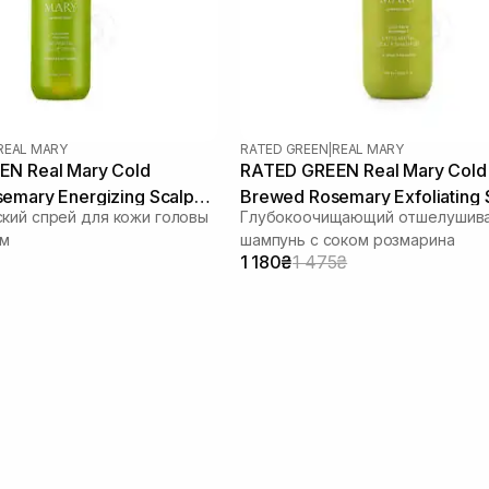
REAL MARY
RATED GREEN
|
REAL MARY
N Real Mary Cold
RATED GREEN Real Mary Cold
emary Energizing Scalp
Brewed Rosemary Exfoliating 
кий спрей для кожи головы
Глубокоочищающий отшелушив
мл
Shampoo 400 ml
ом
шампунь с соком розмарина
1 180₴
1 475₴