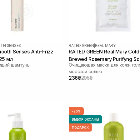
TH SENSES
RATED GREEN
|
REAL MARY
oth Senses Anti-Frizz
RATED GREEN Real Mary Cold
25 мл
Brewed Rosemary Purifyng Sc
ющий шампунь
Очищающая маска для кожи гол
Scaler 50 мл
морской солью
236₴
295₴
-20%
ВЫБОР ОКСАНЫ
ПОДАРОК