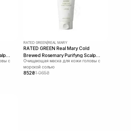
RATED GREEN
|
REAL MARY
RATED GREEN Real Mary Cold
alp
Brewed Rosemary Purifyng Scalp
овы с
Очищающая маска для кожи головы с
Scaler 200 мл
морской солью
852₴
1 065₴