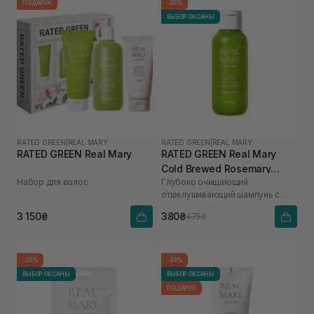
ПОДАРОК
-20%
ВЫБОР ОКСАНЫ
RATED GREEN
|
REAL MARY
RATED GREEN
|
REAL MARY
RATED GREEN Real Mary
RATED GREEN Real Mary
Cold Brewed Rosemary
Набор для волос
Глубоко очищающий
Exfoliating Scalp Shampoo
отшелушивающий шампунь с
100 мл
соком розмарина
3 150₴
380₴
475₴
-20%
-20%
ВЫБОР ОКСАНЫ
ВЫБОР ОКСАНЫ
ПОДАРОК