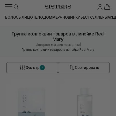
ВОЛОСЫ
ЛИЦО
ТЕЛО
ДОМ
МЕРЧ
НОВИНКИ
БЕСТСЕЛЛЕРЫ
АКЦ
Группа коллекции товаров в линейке Real
Mary
|
Интернет магазин косметики
Группа коллекции товаров в линейке Real Mary
Фильтр
Сортировать
1