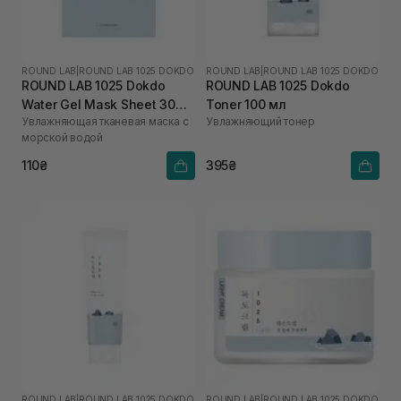
ROUND LAB
|
ROUND LAB 1025 DOKDO
ROUND LAB
|
ROUND LAB 1025 DOKDO
ROUND LAB 1025 Dokdo
ROUND LAB 1025 Dokdo
Water Gel Mask Sheet 30
Toner 100 мл
Увлажняющая тканевая маска с
Увлажняющий тонер
мл
морской водой
110₴
395₴
ROUND LAB
|
ROUND LAB 1025 DOKDO
ROUND LAB
|
ROUND LAB 1025 DOKDO