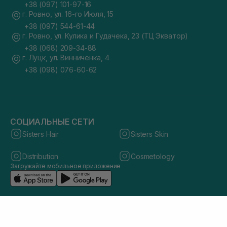
+38 (097) 101-97-16
г. Ровно, ул. 16-го Июля, 15
+38 (097) 544-61-44
г. Ровно, ул. Кулика и Гудачека, 23 (ТЦ Экватор)
+38 (068) 209-34-88
г. Луцк, ул. Винниченка, 4
+38 (098) 076-60-62
СОЦИАЛЬНЫЕ СЕТИ
Sisters Hair
Sisters Skin
Distribution
Cosmetology
Загружайте мобильное приложение