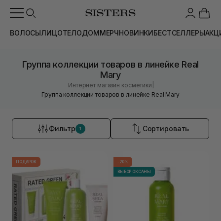
ВОЛОСЫ
ЛИЦО
ТЕЛО
ДОМ
МЕРЧ
НОВИНКИ
БЕСТСЕЛЛЕРЫ
АКЦ
Группа коллекции товаров в линейке Real
Mary
|
Интернет магазин косметики
Группа коллекции товаров в линейке Real Mary
Фильтр
Сортировать
1
ПОДАРОК
-20%
ВЫБОР ОКСАНЫ