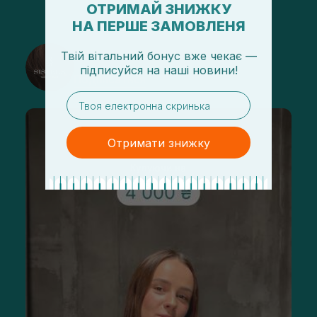
ОТРИМАЙ ЗНИЖКУ
НА ПЕРШЕ ЗАМОВЛЕНЯ
@sisters_stelmakh в Instagram
Твій вітальний бонус вже чекає —
підписуйся
на
наші новини!
Подписаться
email
Отримати знижку