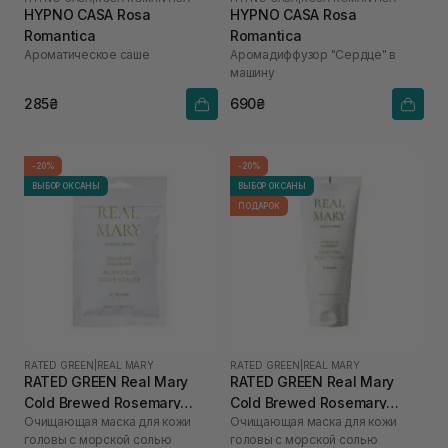
HYPNO CASA Rosa
HYPNO CASA Rosa
Romantica
Romantica
Ароматическое саше
Аромадиффузор "Сердце" в
машину
285₴
690₴
-20%
-20%
ВЫБОР ОКСАНЫ
ВЫБОР ОКСАНЫ
ПОДАРОК
RATED GREEN
|
REAL MARY
RATED GREEN
|
REAL MARY
RATED GREEN Real Mary
RATED GREEN Real Mary
Cold Brewed Rosemary
Cold Brewed Rosemary
Очищающая маска для кожи
Очищающая маска для кожи
Purifyng Scalp Scaler 50 мл
Purifyng Scalp Scaler 200
головы с морской солью
головы с морской солью
мл