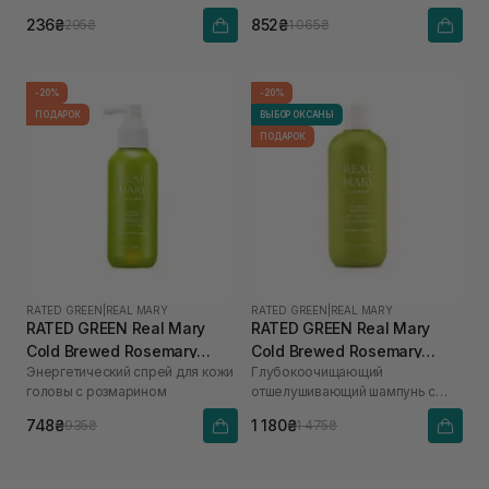
236₴
852₴
295₴
1 065₴
-20%
-20%
ПОДАРОК
ВЫБОР ОКСАНЫ
ПОДАРОК
RATED GREEN
|
REAL MARY
RATED GREEN
|
REAL MARY
RATED GREEN Real Mary
RATED GREEN Real Mary
Cold Brewed Rosemary
Cold Brewed Rosemary
Энергетический спрей для кожи
Глубокоочищающий
Energizing Scalp Spray 120
Exfoliating Scalp Shampoo
головы с розмарином
отшелушивающий шампунь с
мл
400 ml
соком розмарина
748₴
1 180₴
935₴
1 475₴