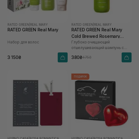
RATED GREEN
|
REAL MARY
RATED GREEN
|
REAL MARY
RATED GREEN Real Mary
RATED GREEN Real Mary
Cold Brewed Rosemary
Набор для волос
Глубоко очищающий
Exfoliating Scalp Shampoo
отшелушивающий шампунь с
100 мл
соком розмарина
3 150₴
380₴
475₴
ПОДАРОК
HYPNO CASA
|
ROSA ROMANTICA
HYPNO CASA
|
ROSA ROMANTICA