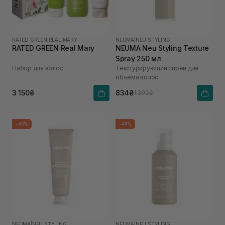
RATED GREEN
|
REAL MARY
NEUMA
|
NEU STYLING
RATED GREEN Real Mary
NEUMA Neu Styling Texture
Spray 250 мл
Набор для волос
Текстурирующий спрей для
объема волос
3 150₴
834₴
1 390₴
-40%
-40%
NEUMA
|
NEU STYLING
NEUMA
|
NEU STYLING