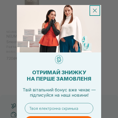
NEUMA
|
NEU STYLING
NEUMA Neu Styling
Smoothing Creme 200 мл
Разглаживающий крем для
волос
720₴
1 200₴
ОТРИМАЙ ЗНИЖКУ
НА ПЕРШЕ ЗАМОВЛЕНЯ
Твій вітальний бонус вже чекає —
підписуйся
на
наші новини!
email
Бесплатная доставка от 3000 UAH
Безопасные способы оплаты