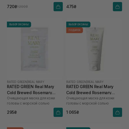
соком розмарина
720₴
475₴
1 200₴
ВЫБОР ОКСАНЫ
ВЫБОР ОКСАНЫ
ПОДАРОК
RATED GREEN
|
REAL MARY
RATED GREEN
|
REAL MARY
RATED GREEN Real Mary
RATED GREEN Real Mary
Cold Brewed Rosemary
Cold Brewed Rosemary
Очищающая маска для кожи
Очищающая маска для кожи
Purifyng Scalp Scaler 50 мл
Purifyng Scalp Scaler 200
головы с морской солью
головы с морской солью
мл
295₴
1 065₴