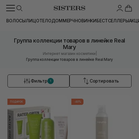
ВОЛОСЫ
ЛИЦО
ТЕЛО
ДОМ
МЕРЧ
НОВИНКИ
БЕСТСЕЛЛЕРЫ
АКЦ
Группа коллекции товаров в линейке Real
Mary
|
Интернет магазин косметики
Группа коллекции товаров в линейке Real Mary
Фильтр
Сортировать
1
ПОДАРОК
-40%