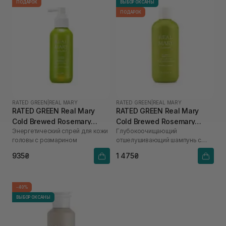
ПОДАРОК
ВЫБОР ОКСАНЫ
ПОДАРОК
RATED GREEN
|
REAL MARY
RATED GREEN
|
REAL MARY
RATED GREEN Real Mary
RATED GREEN Real Mary
Cold Brewed Rosemary
Cold Brewed Rosemary
Энергетический спрей для кожи
Глубокоочищающий
Energizing Scalp Spray 120
Exfoliating Scalp Shampoo
головы с розмарином
отшелушивающий шампунь с
мл
400 ml
соком розмарина
935₴
1 475₴
-40%
ВЫБОР ОКСАНЫ