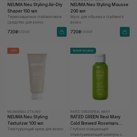
NEUMA Neu Styling Air-Dry
NEUMA Neu Styling Mousse
Shaper 150 мл
200 мл
Термозащитное стайлинговое
Мусс для объема и стайлинга
средство для волос
волос
720₴
720₴
1 200₴
1 200₴
-40%
ВЫБОР ОКСАНЫ
NEUMA
|
NEU STYLING
RATED GREEN
|
REAL MARY
NEUMA Neu Styling
RATED GREEN Real Mary
Texturizer 100 мл
Cold Brewed Rosemary
Текстурующий крем для волос
Глубоко очищающий
Exfoliating Scalp Shampoo
отшелушивающий шампунь с
100 мл