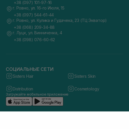
+38 (097) 101-97-16
г. Ровно, ул. 16-го Июля, 15
+38 (097) 544-61-44
г. Ровно, ул. Кулика и Гудачека, 23 (ТЦ Экватор)
+38 (068) 209-34-88
г. Луцк, ул. Винниченка, 4
+38 (098) 076-60-62
СОЦИАЛЬНЫЕ СЕТИ
Sisters Hair
Sisters Skin
Distribution
Cosmetology
Загружайте мобильное приложение