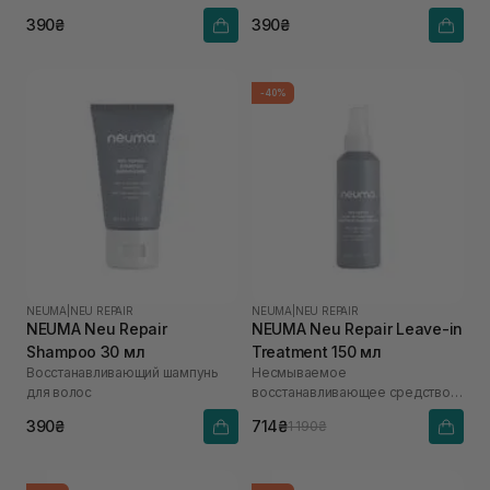
для волос
390₴
390₴
-40%
NEUMA
|
NEU REPAIR
NEUMA
|
NEU REPAIR
NEUMA Neu Repair
NEUMA Neu Repair Leave-in
Shampoo 30 мл
Treatment 150 мл
Восстанавливающий шампунь
Несмываемое
для волос
восстанавливающее средство
для волос
390₴
714₴
1 190₴