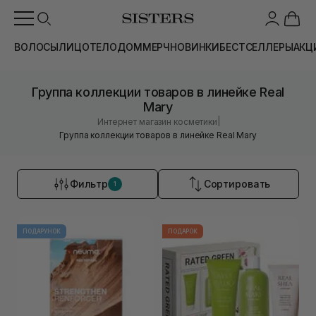
ВОЛОСЫ
ЛИЦО
ТЕЛО
ДОМ
МЕРЧ
НОВИНКИ
БЕСТСЕЛЛЕРЫ
АКЦ
Группа коллекции товаров в линейке Real
Mary
|
Интернет магазин косметики
Группа коллекции товаров в линейке Real Mary
Фильтр
Сортировать
1
ПОДАРУНОК
ПОДАРОК