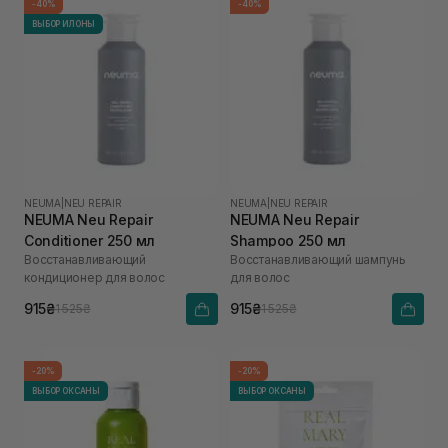
-40%
-40%
ВЫБОР ИЛОНЫ
NEUMA
|
NEU REPAIR
NEUMA
|
NEU REPAIR
NEUMA Neu Repair
NEUMA Neu Repair
Conditioner 250 мл
Shampoo 250 мл
Восстанавливающий
Восстанавливающий шампунь
кондиционер для волос
для волос
915₴
915₴
1 525₴
1 525₴
-20%
-20%
ВЫБОР ОКСАНЫ
ВЫБОР ОКСАНЫ