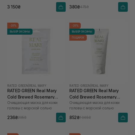
соком розмарина
3 150₴
380₴
475₴
-20%
-20%
ВЫБОР ОКСАНЫ
ВЫБОР ОКСАНЫ
ПОДАРОК
RATED GREEN
|
REAL MARY
RATED GREEN
|
REAL MARY
RATED GREEN Real Mary
RATED GREEN Real Mary
Cold Brewed Rosemary
Cold Brewed Rosemary
Очищающая маска для кожи
Очищающая маска для кожи
Purifyng Scalp Scaler 50 мл
Purifyng Scalp Scaler 200
головы с морской солью
головы с морской солью
мл
236₴
852₴
295₴
1 065₴