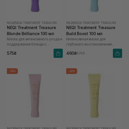
NEQI
|
NEQI TREATMENT TREASURE
NEQI
|
NEQI TREATMENT TREASURE
NEQI Treatment Treasure
NEQI Treatment Treasure
Blonde Brilliance 100 мл
Build Boost 100 мл
Маска для интенсивного ухода и
Интенсивная маска для
поддержания блонда с
глубокого восстановления
молочной кислотой
волос с малеиновой кислотой
575₴
460₴
575₴
-20%
-20%
NEQI
|
NEQI TREATMENT TREASURE
NEQI
|
NEQI TREATMENT TREASURE