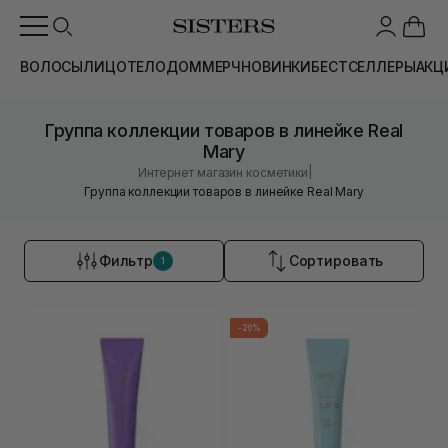
ВОЛОСЫ
ЛИЦО
ТЕЛО
ДОМ
МЕРЧ
НОВИНКИ
БЕСТСЕЛЛЕРЫ
АКЦ
Группа коллекции товаров в линейке Real
Mary
|
Интернет магазин косметики
Группа коллекции товаров в линейке Real Mary
Фильтр
Сортировать
1
-20%