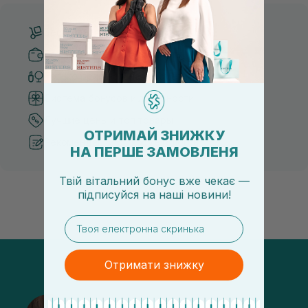
Бесплатная доставка от 3000 UAH
Безопасные способы оплаты
Только оригинальная косметика
Система бонусов и лояльности
Лучшие цены и топ товары
ОТРИМАЙ ЗНИЖКУ
Рекомендации от косметологов
НА ПЕРШЕ ЗАМОВЛЕНЯ
Твій вітальний бонус вже чекає —
підписуйся
на
наші новини!
email
Отримати знижку
@sisters_stelmakh в Instagram