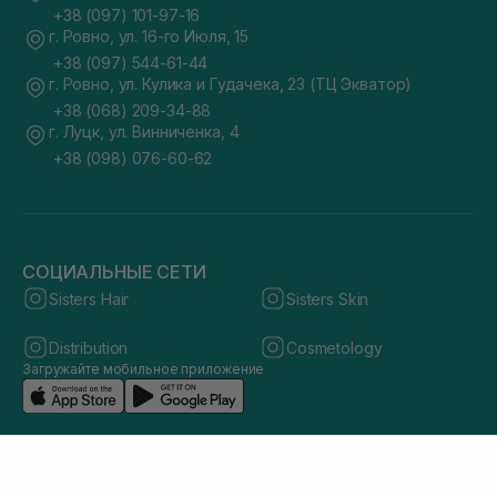
+38 (097) 101-97-16
г. Ровно, ул. 16-го Июля, 15
+38 (097) 544-61-44
г. Ровно, ул. Кулика и Гудачека, 23 (ТЦ Экватор)
+38 (068) 209-34-88
г. Луцк, ул. Винниченка, 4
+38 (098) 076-60-62
СОЦИАЛЬНЫЕ СЕТИ
Sisters Hair
Sisters Skin
Distribution
Cosmetology
Загружайте мобильное приложение