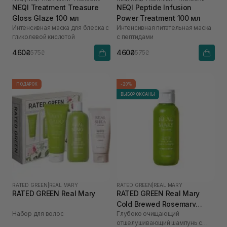
NEQI Treatment Treasure
NEQI Peptide Infusion
Gloss Glaze 100 мл
Power Treatment 100 мл
Интенсивная маска для блеска с
Интенсивная питательная маска
гликолевой кислотой
с пептидами
460₴
460₴
575₴
575₴
ПОДАРОК
-20%
ВЫБОР ОКСАНЫ
RATED GREEN
|
REAL MARY
RATED GREEN
|
REAL MARY
RATED GREEN Real Mary
RATED GREEN Real Mary
Cold Brewed Rosemary
Набор для волос
Глубоко очищающий
Exfoliating Scalp Shampoo
отшелушивающий шампунь с
100 мл