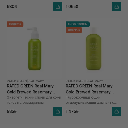
930₴
1 065₴
ПОДАРОК
ВЫБОР ОКСАНЫ
ПОДАРОК
RATED GREEN
|
REAL MARY
RATED GREEN
|
REAL MARY
RATED GREEN Real Mary
RATED GREEN Real Mary
Cold Brewed Rosemary
Cold Brewed Rosemary
Энергетический спрей для кожи
Глубокоочищающий
Energizing Scalp Spray 120
Exfoliating Scalp Shampoo
головы с розмарином
отшелушивающий шампунь с
мл
400 ml
соком розмарина
935₴
1 475₴