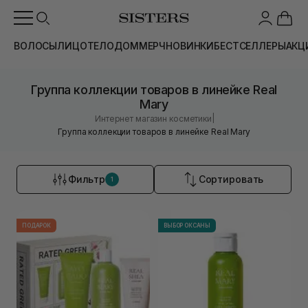
ВОЛОСЫ
ЛИЦО
ТЕЛО
ДОМ
МЕРЧ
НОВИНКИ
БЕСТСЕЛЛЕРЫ
АКЦ
Группа коллекции товаров в линейке Real
Mary
|
Интернет магазин косметики
Группа коллекции товаров в линейке Real Mary
Фильтр
Сортировать
1
ПОДАРОК
ВЫБОР ОКСАНЫ