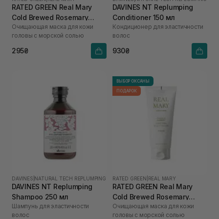
RATED GREEN Real Mary
DAVINES NT Replumping
Cold Brewed Rosemary
Conditioner 150 мл
Очищающая маска для кожи
Кондиционер для эластичности
Purifyng Scalp Scaler 50 мл
головы с морской солью
волос
295₴
930₴
ВЫБОР ОКСАНЫ
ПОДАРОК
DAVINES
|
NATURAL TECH REPLUMPING
RATED GREEN
|
REAL MARY
DAVINES NT Replumping
RATED GREEN Real Mary
Shampoo 250 мл
Cold Brewed Rosemary
Шампунь для эластичности
Очищающая маска для кожи
Purifyng Scalp Scaler 200
волос
головы с морской солью
мл