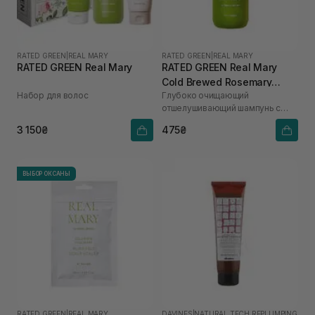
RATED GREEN
|
REAL MARY
RATED GREEN
|
REAL MARY
RATED GREEN Real Mary
RATED GREEN Real Mary
Cold Brewed Rosemary
Набор для волос
Глубоко очищающий
Exfoliating Scalp Shampoo
отшелушивающий шампунь с
100 мл
соком розмарина
3 150₴
475₴
ВЫБОР ОКСАНЫ
RATED GREEN
|
REAL MARY
DAVINES
|
NATURAL TECH REPLUMPING