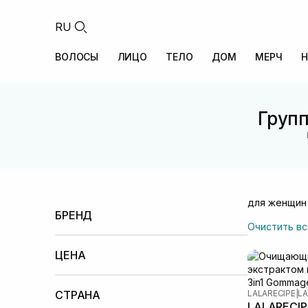
RU
ВОЛОСЫ
ЛИЦО
ТЕЛО
ДОМ
МЕРЧ
Н
Групп
для женщин
БРЕНД
Очистить вс
Lalarecipe
(9)
Rated Green
(6)
ЦЕНА
Меньше 100 UAH
100 – 500 UAH
500 –
1000 UAH
СТРАНА
LALARECIPE
|
LA
LALARECIPE
1000 – 2000 UAH
2000 – 5000 UAH