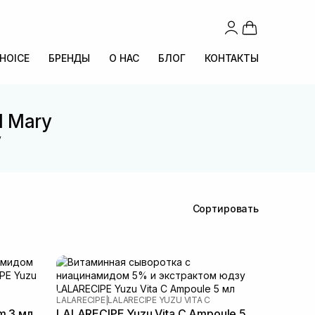
CHOICE
БРЕНДЫ
О НАС
БЛОГ
КОНТАКТЫ
l Mary
y
Сортировать
LALARECIPE
|
LALARECIPE YUZU VITA C
m 3 мл
LALARECIPE Yuzu Vita C Ampoule 5