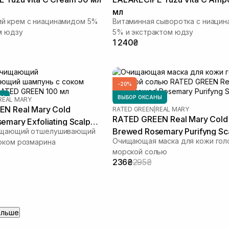
мл
й крем с ниацинамидом 5%
Витаминная сыворотка с ниаци
м юдзу
5% и экстрактом юдзу
1 240₴
-20%
НЫ
ВЫБОР ОКСАНЫ
REAL MARY
N Real Mary Cold
RATED GREEN
|
REAL MARY
RATED GREEN Real Mary Cold
emary Exfoliating Scalp
Brewed Rosemary Purifyng Sc
ищающий отшелушивающий
00 мл
Очищающая маска для кожи гол
оком розмарина
Scaler 50 мл
морской солью
236₴
295₴
ольше