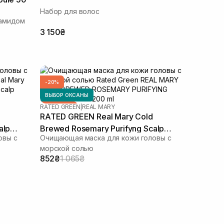
Набор для волос
намидом
3 150₴
-20%
ВЫБОР ОКСАНЫ
RATED GREEN
|
REAL MARY
ПОДАРОК
RATED GREEN Real Mary Cold
alp
Brewed Rosemary Purifyng Scalp
овы с
Очищающая маска для кожи головы с
Scaler 200 мл
морской солью
852₴
1 065₴