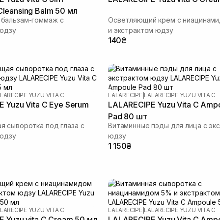
eansing Balm 50 мл
бальзам-гоммаж с
Осветляющий крем с ниацинам
 юдзу
и экстрактом юдзу
140₴
LARECIPE YUZU VITA C
LALARECIPE
|
LALARECIPE YUZU VITA C
 Yuzu Vita C Eye Serum
LALARECIPE Yuzu Vita C Amp
Pad 80 шт
 сыворотка под глаза с
Витаминные пэды для лица с эк
 юдзу
юдзу
1 150₴
LARECIPE YUZU VITA C
LALARECIPE
|
LALARECIPE YUZU VITA C
 Yuzu vita C Cream 50 мл
LALARECIPE Yuzu Vita C Amp