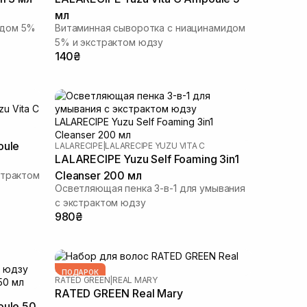
мл
идом 5%
Витаминная сыворотка с ниацинамидом
5% и экстрактом юдзу
140₴
oule
LALARECIPE
|
LALARECIPE YUZU VITA C
LALARECIPE Yuzu Self Foaming 3in1
Cleanser 200 мл
страктом
Осветляющая пенка 3-в-1 для умывания
с экстрактом юдзу
980₴
ПОДАРОК
RATED GREEN
|
REAL MARY
RATED GREEN Real Mary
oule 50