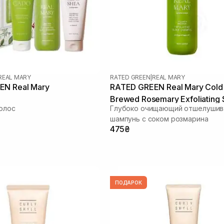
REAL MARY
RATED GREEN
|
REAL MARY
EN Real Mary
RATED GREEN Real Mary Cold
Brewed Rosemary Exfoliating 
олос
Глубоко очищающий отшелуши
Shampoo 100 мл
шампунь с соком розмарина
475₴
ПОДАРОК