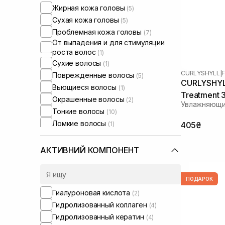
Жирная кожа головы
(5)
Сухая кожа головы
(5)
Проблемная кожа головы
(7)
От выпадения и для стимуляции
роста волос
(1)
Сухие волосы
(1)
CURLYSHYLL
|
Поврежденные волосы
(5)
CURLYSHYLL
Вьющиеся волосы
(1)
Treatment 
Окрашенные волосы
(2)
Увлажняющи
Тонкие волосы
(10)
Ломкие волосы
(1)
405₴
Для объема волос
(2)
Для глубокой очистки
(2)
АКТИВНИЙ КОМПОНЕНТ
ПОДАРОК
Гиалуроновая кислота
(2)
Гидролизованный коллаген
(4)
Гидролизованный кератин
(4)