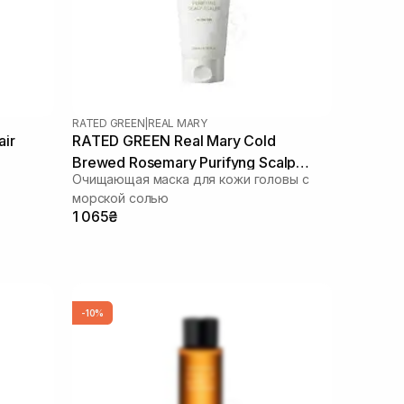
RATED GREEN
|
REAL MARY
ir
RATED GREEN Real Mary Cold
Brewed Rosemary Purifyng Scalp
Очищающая маска для кожи головы с
Scaler 200 мл
морской солью
1 065₴
-10%