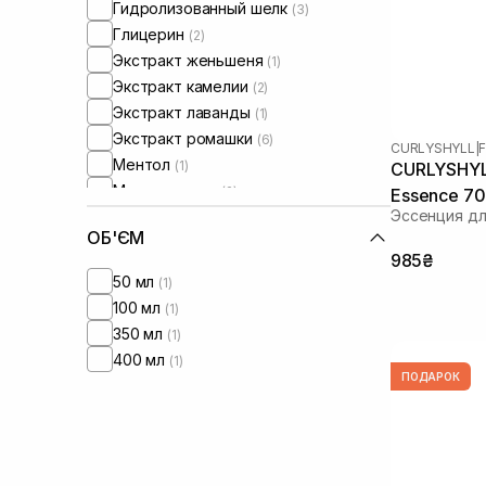
Гидролизованный шелк
(3)
Глицерин
(2)
Экстракт женьшеня
(1)
Экстракт камелии
(2)
Экстракт лаванды
(1)
Экстракт ромашки
(6)
CURLYSHYLL
|
Ментол
(1)
CURLYSHYLL
Морская соль
(2)
Essence 70
Эссенция дл
Масло авокадо
(1)
ОБ'ЄМ
Масло арганы
(1)
985₴
Масло жожоба
(1)
50 мл
(1)
Масло перечной мяты
(1)
100 мл
(1)
Масло сои
(3)
350 мл
(1)
Прополис
(6)
400 мл
(1)
Протеины
(1)
ПОДАРОК
Протеины шелка
(1)
Розмарин
(12)
Салициловая кислота
(2)
Чайное дерево
(6)