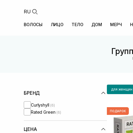
RU
ВОЛОСЫ
ЛИЦО
ТЕЛО
ДОМ
МЕРЧ
Н
Групп
для женщин
БРЕНД
Curlyshyll
(6)
ПОДАРОК
Rated Green
(6)
ЦЕНА