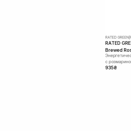
RATED GREEN
|
RATED GREE
Brewed Ros
Энергетичес
Spray 120 
с розмарин
935₴