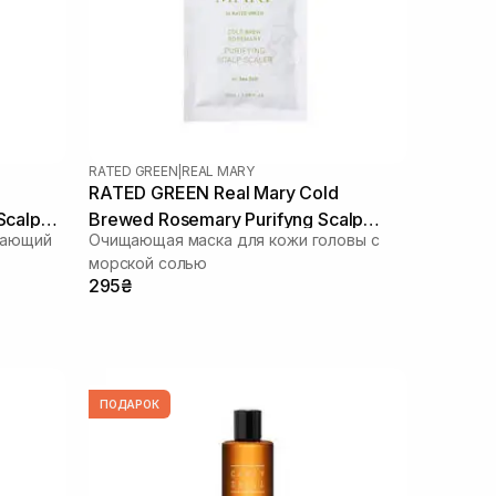
RATED GREEN
|
REAL MARY
RATED GREEN Real Mary Cold
Scalp
Brewed Rosemary Purifyng Scalp
вающий
Очищающая маска для кожи головы с
Scaler 50 мл
морской солью
295₴
ПОДАРОК