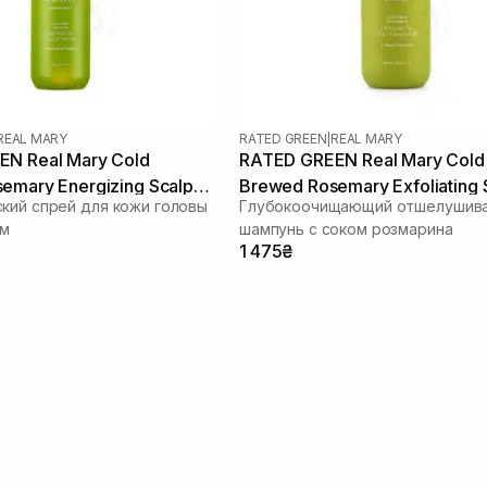
REAL MARY
RATED GREEN
|
REAL MARY
N Real Mary Cold
RATED GREEN Real Mary Cold
emary Energizing Scalp
Brewed Rosemary Exfoliating 
кий спрей для кожи головы
Глубокоочищающий отшелушив
мл
Shampoo 400 ml
ом
шампунь с соком розмарина
1 475₴