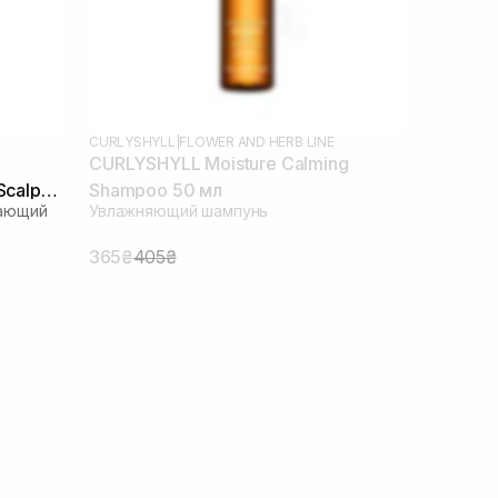
CURLYSHYLL
|
FLOWER AND HERB LINE
CURLYSHYLL Moisture Calming
Scalp
Shampoo 50 мл
ающий
Увлажняющий шампунь
365₴
405₴