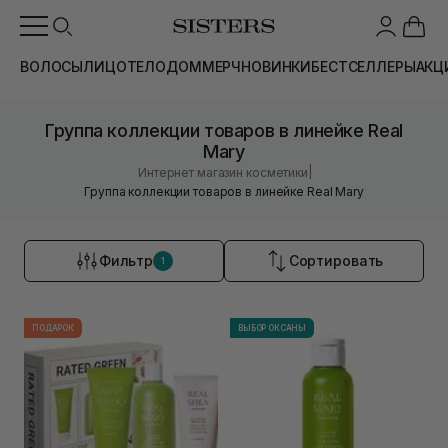
ВОЛОСЫ
ЛИЦО
ТЕЛО
ДОМ
МЕРЧ
НОВИНКИ
БЕСТСЕЛЛЕРЫ
АКЦ
Группа коллекции товаров в линейке Real
Mary
|
Интернет магазин косметики
Группа коллекции товаров в линейке Real Mary
Фильтр
Сортировать
1
ПОДАРОК
ВЫБОР ОКСАНЫ