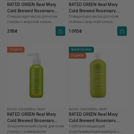
RATED GREEN Real Mary
RATED GREEN Real Mary
Cold Brewed Rosemary
Cold Brewed Rosemary
Очищающая маска для кожи
Очищающая маска для кожи
Purifyng Scalp Scaler 50 мл
Purifyng Scalp Scaler 200
головы с морской солью
головы с морской солью
мл
295₴
1 065₴
ПОДАРОК
ВЫБОР ОКСАНЫ
ПОДАРОК
RATED GREEN
|
REAL MARY
RATED GREEN
|
REAL MARY
RATED GREEN Real Mary
RATED GREEN Real Mary
Cold Brewed Rosemary
Cold Brewed Rosemary
Энергетический спрей для кожи
Глубокоочищающий
Energizing Scalp Spray 120
Exfoliating Scalp Shampoo
головы с розмарином
отшелушивающий шампунь с
мл
400 ml