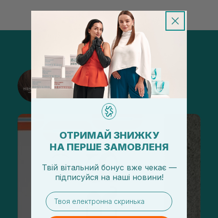
@sisters_stelmakh в Instagram
Подписаться
ОТРИМАЙ ЗНИЖКУ
НА ПЕРШЕ ЗАМОВЛЕНЯ
Твій вітальний бонус вже чекає —
підписуйся
на
наші новини!
email