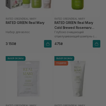
RATED GREEN
|
REAL MARY
RATED GREEN
|
REAL MARY
RATED GREEN Real Mary
RATED GREEN Real Mary
Cold Brewed Rosemary
Набор для волос
Глубоко очищающий
Exfoliating Scalp Shampoo
отшелушивающий шампунь с
100 мл
соком розмарина
3 150₴
475₴
ВЫБОР ОКСАНЫ
ВЫБОР ОКСАНЫ
ПОДАРОК
RATED GREEN
|
REAL MARY
RATED GREEN
|
REAL MARY