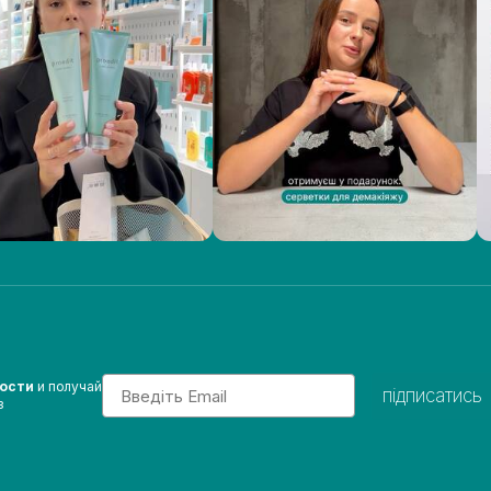
Email
вости
и получай
підписатись
з