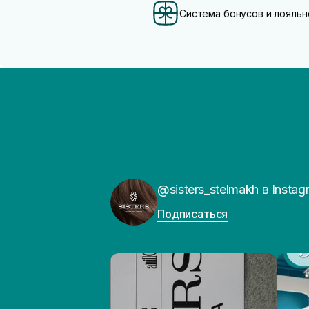
Система бонусов и лояльн
@sisters_stelmakh в Instag
Подписаться