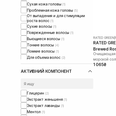
Сухая кожа головы
(1)
Проблемная кожа головы
(5)
От выпадения и для стимуляции
роста волос
(1)
Сухие волосы
(1)
Поврежденные волосы
(1)
RATED GREEN
|
Вьющиеся волосы
(1)
RATED GREE
Тонкие волосы
(4)
Brewed Ros
Ломкие волосы
(1)
Очищающая м
Scaler 200
Для объема волос
(2)
морской со
Для глубокой очистки
(2)
1 065₴
АКТИВНИЙ КОМПОНЕНТ
Глицерин
(2)
Экстракт женьшеня
(1)
Экстракт лаванды
(1)
Ментол
(1)