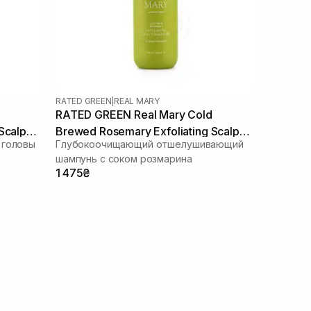
RATED GREEN
|
REAL MARY
RATED GREEN Real Mary Cold
Scalp
Brewed Rosemary Exfoliating Scalp
 головы
Глубокоочищающий отшелушивающий
Shampoo 400 ml
шампунь с соком розмарина
1 475₴