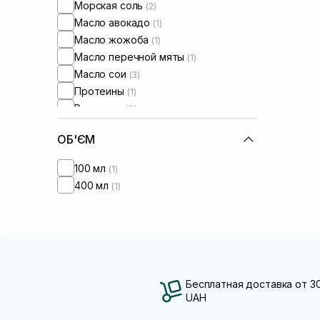
Морская соль
(2)
Масло авокадо
(1)
Масло жожоба
(1)
Масло перечной мяты
(1)
Масло сои
(3)
Протеины
(1)
Розмарин
(6)
Салициловая кислота
(2)
ОБ'ЄМ
100 мл
(1)
400 мл
(1)
Бесплатная доставка от 3
UAH