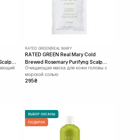
RATED GREEN
|
REAL MARY
RATED GREEN Real Mary Cold
Scalp
Brewed Rosemary Purifyng Scalp
вающий
Очищающая маска для кожи головы с
Scaler 50 мл
морской солью
295₴
ВЫБОР ОКСАНЫ
ПОДАРОК