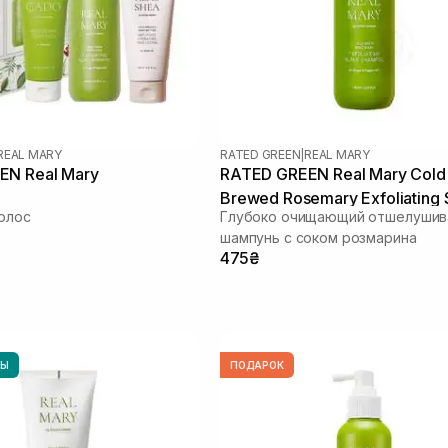
REAL MARY
RATED GREEN
|
REAL MARY
EN Real Mary
RATED GREEN Real Mary Cold
Brewed Rosemary Exfoliating 
олос
Глубоко очищающий отшелуши
Shampoo 100 мл
шампунь с соком розмарина
475₴
НЫ
ПОДАРОК