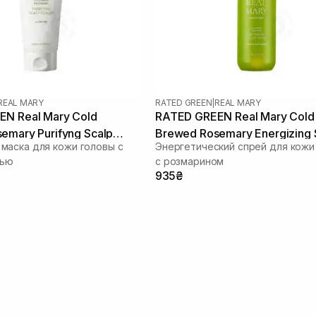
REAL MARY
RATED GREEN
|
REAL MARY
N Real Mary Cold
RATED GREEN Real Mary Cold
emary Purifyng Scalp
Brewed Rosemary Energizing 
аска для кожи головы с
Энергетический спрей для кожи
 мл
Spray 120 мл
лью
с розмарином
935₴