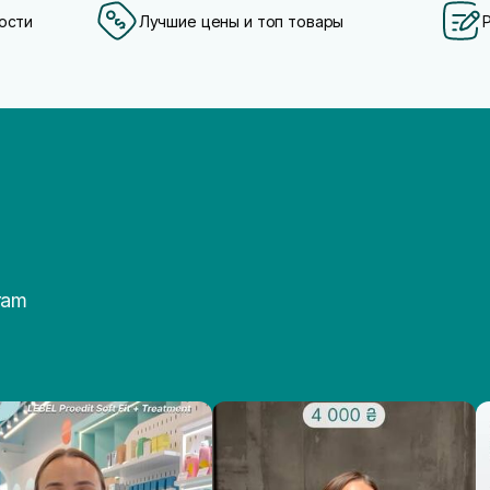
ости
Лучшие цены и топ товары
ram