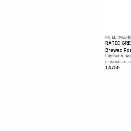
RATED GREEN
|
RATED GREE
Brewed Ros
Глубокоочи
Shampoo 4
шампунь с с
1 475₴