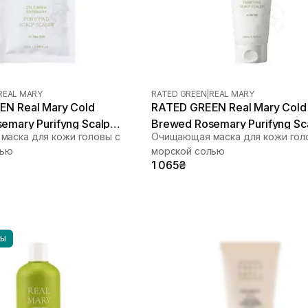
REAL MARY
RATED GREEN
|
REAL MARY
N Real Mary Cold
RATED GREEN Real Mary Cold
emary Purifyng Scalp
Brewed Rosemary Purifyng Sc
аска для кожи головы с
Очищающая маска для кожи гол
мл
Scaler 200 мл
лью
морской солью
1 065₴
НЫ