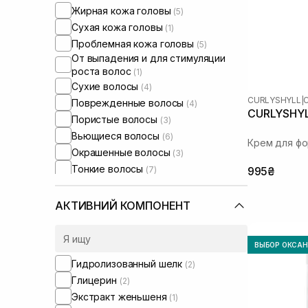
Жирная кожа головы
(5)
Сухая кожа головы
(1)
Проблемная кожа головы
(5)
От выпадения и для стимуляции
роста волос
(1)
Сухие волосы
(4)
CURLYSHYLL
|
Поврежденные волосы
(4)
CURLYSHYLL
Пористые волосы
(3)
Вьющиеся волосы
(6)
Крем для фо
Окрашенные волосы
(3)
Тонкие волосы
(7)
995₴
Ломкие волосы
(1)
Для объема волос
(2)
АКТИВНИЙ КОМПОНЕНТ
Для глубокой очистки
(2)
ВЫБОР ОКСА
Гидролизованный шелк
(2)
Глицерин
(2)
Экстракт женьшеня
(1)