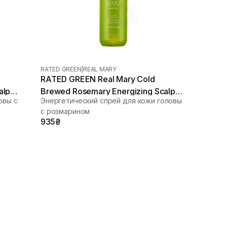
RATED GREEN
|
REAL MARY
RATED GREEN Real Mary Cold
alp
Brewed Rosemary Energizing Scalp
овы с
Энергетический спрей для кожи головы
Spray 120 мл
с розмарином
935₴