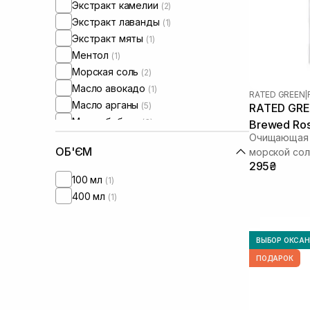
Экстракт камелии
(2)
Экстракт лаванды
(1)
Экстракт мяты
(1)
Ментол
(1)
Морская соль
(2)
Масло авокадо
(1)
RATED GREEN
|
Масло арганы
(5)
RATED GREE
Масло бабасу
(3)
Brewed Ros
Очищающая м
Масло жожоба
(1)
Scaler 50 
ОБ'ЄМ
морской со
Масло перечной мяты
(1)
295₴
Масло сои
(3)
100 мл
(1)
Протеины
(1)
400 мл
(1)
Розмарин
(10)
Салициловая кислота
(2)
ВЫБОР ОКСА
ПОДАРОК