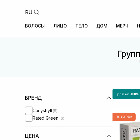
RU
ВОЛОСЫ
ЛИЦО
ТЕЛО
ДОМ
МЕРЧ
Н
Групп
для женщин
БРЕНД
Curlyshyll
(5)
ПОДАРОК
Rated Green
(6)
ЦЕНА