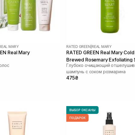
REAL MARY
RATED GREEN
|
REAL MARY
EN Real Mary
RATED GREEN Real Mary Cold
Brewed Rosemary Exfoliating 
олос
Глубоко очищающий отшелуши
Shampoo 100 мл
шампунь с соком розмарина
475₴
ВЫБОР ОКСАНЫ
ПОДАРОК