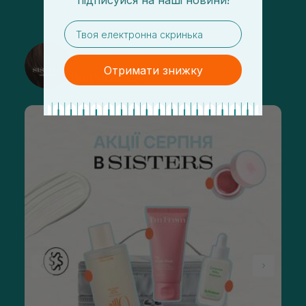
підписуйся
на
наші новини!
email
@sisters_stelmakh в Instagram
Отримати знижку
Подписаться