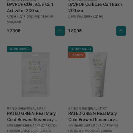
DAVROE CURLiCUE Curl
DAVROE Curlicue Curl Balm
Activator 200 мл
200 мл
Спрей для формирования
Бальзам для кудрей
укладки
1 730₴
1 800₴
ВЫБОР ОКСАНЫ
ВЫБОР ОКСАНЫ
ПОДАРОК
RATED GREEN
|
REAL MARY
RATED GREEN
|
REAL MARY
RATED GREEN Real Mary
RATED GREEN Real Mary
Cold Brewed Rosemary
Cold Brewed Rosemary
Очищающая маска для кожи
Очищающая маска для кожи
Purifyng Scalp Scaler 50 мл
Purifyng Scalp Scaler 200
головы с морской солью
головы с морской солью
мл