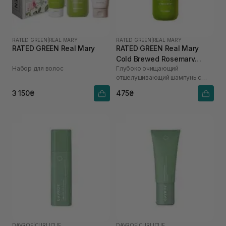
RATED GREEN
|
REAL MARY
RATED GREEN
|
REAL MARY
RATED GREEN Real Mary
RATED GREEN Real Mary
Cold Brewed Rosemary
Набор для волос
Глубоко очищающий
Exfoliating Scalp Shampoo
отшелушивающий шампунь с
100 мл
соком розмарина
3 150₴
475₴
DAVROE
|
CURLICUE
DAVROE
|
CURLICUE