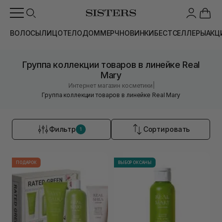
ВОЛОСЫ
ЛИЦО
ТЕЛО
ДОМ
МЕРЧ
НОВИНКИ
БЕСТСЕЛЛЕРЫ
АКЦ
Группа коллекции товаров в линейке Real
Mary
|
Интернет магазин косметики
Группа коллекции товаров в линейке Real Mary
Фильтр
Сортировать
1
ПОДАРОК
ВЫБОР ОКСАНЫ