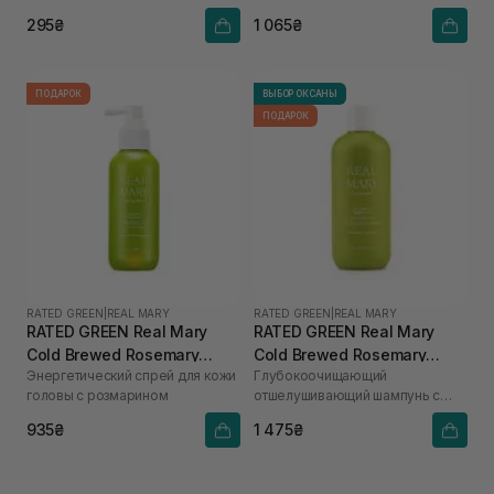
295₴
1 065₴
ПОДАРОК
ВЫБОР ОКСАНЫ
ПОДАРОК
RATED GREEN
|
REAL MARY
RATED GREEN
|
REAL MARY
RATED GREEN Real Mary
RATED GREEN Real Mary
Cold Brewed Rosemary
Cold Brewed Rosemary
Энергетический спрей для кожи
Глубокоочищающий
Energizing Scalp Spray 120
Exfoliating Scalp Shampoo
головы с розмарином
отшелушивающий шампунь с
мл
400 ml
соком розмарина
935₴
1 475₴