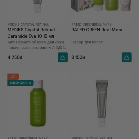
MEDIK8
|
CRYSTAL RETINAL
RATED GREEN
|
REAL MARY
MEDIK8 Crystal Retinal
RATED GREEN Real Mary
Ceramide Eye 10 15 мл
Антивозрастной крем для кожи
Набор для волос
вокруг глаз с витамином А 0,10%
4 250₴
3 150₴
-20%
ВЫБОР ОКСАНЫ
RATED GREEN
|
REAL MARY
MEDIK8
|
CRYSTAL RETINAL