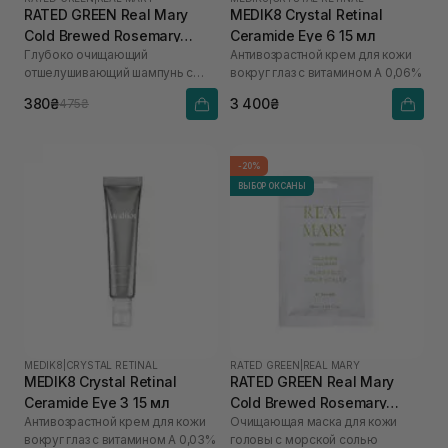
RATED GREEN Real Mary
MEDIK8 Crystal Retinal
Cold Brewed Rosemary
Ceramide Eye 6 15 мл
Глубоко очищающий
Антивозрастной крем для кожи
Exfoliating Scalp Shampoo
отшелушивающий шампунь с
вокруг глаз с витамином А 0,06%
100 мл
соком розмарина
380₴
3 400₴
475₴
-20%
ВЫБОР ОКСАНЫ
MEDIK8
|
CRYSTAL RETINAL
RATED GREEN
|
REAL MARY
MEDIK8 Crystal Retinal
RATED GREEN Real Mary
Ceramide Eye 3 15 мл
Cold Brewed Rosemary
Антивозрастной крем для кожи
Очищающая маска для кожи
Purifyng Scalp Scaler 50 мл
вокруг глаз с витамином А 0,03%
головы с морской солью