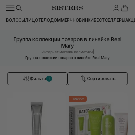
ВОЛОСЫ
ЛИЦО
ТЕЛО
ДОМ
МЕРЧ
НОВИНКИ
БЕСТСЕЛЛЕРЫ
АКЦ
Группа коллекции товаров в линейке Real
Mary
|
Интернет магазин косметики
Группа коллекции товаров в линейке Real Mary
Фильтр
Сортировать
1
ПОДАРОК