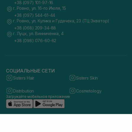
+38 (097) 101-97-16
г. Ровно, ул. 16-го Июля, 15
+38 (097) 544-61-44
г. Ровно, ул. Кулика и Гудачека, 23 (ТЦ Экватор)
+38 (068) 209-34-88
г. Луцк, ул. Винниченка, 4
+38 (098) 076-60-62
СОЦИАЛЬНЫЕ СЕТИ
Sisters Hair
Sisters Skin
Distribution
Cosmetology
Загружайте мобильное приложение