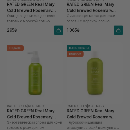
RATED GREEN Real Mary
RATED GREEN Real Mary
Cold Brewed Rosemary
Cold Brewed Rosemary
Очищающая маска для кожи
Очищающая маска для кожи
Purifyng Scalp Scaler 50 мл
Purifyng Scalp Scaler 200
головы с морской солью
головы с морской солью
мл
295₴
1 065₴
ПОДАРОК
ВЫБОР ОКСАНЫ
ПОДАРОК
RATED GREEN
|
REAL MARY
RATED GREEN
|
REAL MARY
RATED GREEN Real Mary
RATED GREEN Real Mary
Cold Brewed Rosemary
Cold Brewed Rosemary
Энергетический спрей для кожи
Глубокоочищающий
Energizing Scalp Spray 120
Exfoliating Scalp Shampoo
головы с розмарином
отшелушивающий шампунь с
мл
400 ml