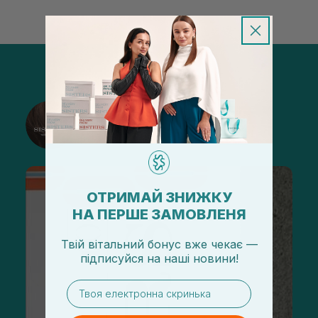
@sisters_stelmakh в Instagram
Подписаться
ОТРИМАЙ ЗНИЖКУ
НА ПЕРШЕ ЗАМОВЛЕНЯ
Твій вітальний бонус вже чекає —
підписуйся
на
наші новини!
email