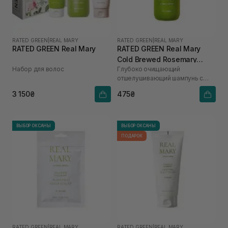
RATED GREEN
|
REAL MARY
RATED GREEN
|
REAL MARY
RATED GREEN Real Mary
RATED GREEN Real Mary
Cold Brewed Rosemary
Набор для волос
Глубоко очищающий
Exfoliating Scalp Shampoo
отшелушивающий шампунь с
100 мл
соком розмарина
3 150₴
475₴
ВЫБОР ОКСАНЫ
ВЫБОР ОКСАНЫ
ПОДАРОК
RATED GREEN
|
REAL MARY
RATED GREEN
|
REAL MARY