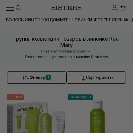
ВОЛОСЫ
ЛИЦО
ТЕЛО
ДОМ
МЕРЧ
НОВИНКИ
БЕСТСЕЛЛЕРЫ
АКЦ
Группа коллекции товаров в линейке Real
Mary
|
Интернет магазин косметики
Группа коллекции товаров в линейке Real Mary
Фильтр
Сортировать
1
ПОДАРОК
ВЫБОР ОКСАНЫ