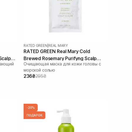
RATED GREEN
|
REAL MARY
RATED GREEN Real Mary Cold
Scalp
Brewed Rosemary Purifyng Scalp
вающий
Очищающая маска для кожи головы с
Scaler 50 мл
морской солью
236₴
295₴
-20%
ПОДАРОК