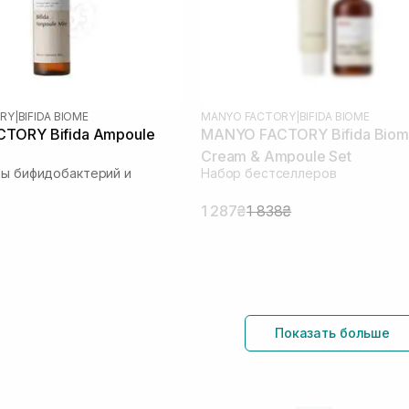
RY
|
BIFIDA BIOME
MANYO FACTORY
|
BIFIDA BIOME
TORY Bifida Ampoule
MANYO FACTORY Bifida Bio
Cream & Ampoule Set
ты бифидобактерий и
Набор бестселлеров
1 287₴
1 838₴
Показать больше