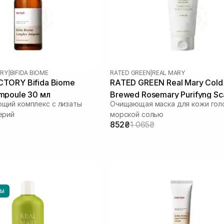
RY
|
BIFIDA BIOME
RATED GREEN
|
REAL MARY
TORY Bifida Biome
RATED GREEN Real Mary Cold
mpoule 30 мл
Brewed Rosemary Purifyng Sc
щий комплекс с лизаты
Очищающая маска для кожи гол
Scaler 200 мл
ерий
морской солью
852₴
1 065₴
НЫ