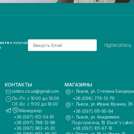
Email
вости
и получай
підписатись
з
КОНТАКТЫ
МАГАЗИНЫ
sisters.co.ua@gmail.com
г. Львов, ул. Степана Бандеры
Пн.-Пт. с 10:00 до 19:00
+38 (098) 778-13-79
Сб.-Вс. с 11:00 до 18:00
г. Львов, ул. Ивана Франка, 36
Менеджер
+38 (097) 611-95-94
+38 (097) 612-54-81
г. Львов, ул. Академика
+38 (097) 788-12-88
Подстригача, 1В (Duck's Lake)
+38 (097) 983-41-20
+38 (097) 101-97-16
+38 (068) 693-46-00
г. Ровно, ул. 16-го Июля, 15