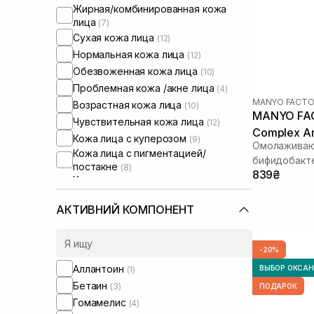
Жирная/комбинированная кожа
лица
(7)
Сухая кожа лица
(12)
Нормальная кожа лица
(12)
Обезвоженная кожа лица
(10)
Проблемная кожа /акне лица
(4)
MANYO FACTO
Возрастная кожа лица
(10)
MANYO FAC
Чувствительная кожа лица
(12)
Complex A
Кожа лица с куперозом
(9)
Омолаживаю
Кожа лица с пигментацией/
бифидобакт
постакне
(8)
839₴
Кожа лица с расширенными порами
(4)
Кожа лица с нарушенным
АКТИВНИЙ КОМПОНЕНТ
барьером
(11)
Кожа лица с нарушенным
микробиомом
(12)
-20%
Жирная кожа головы
(5)
Аллантоин
ВЫБОР ОКСА
(1)
Сухая кожа головы
(1)
Бетаин
(3)
ПОДАРОК
Проблемная кожа головы
(5)
Гомамелис
(4)
От выпадения и для стимуляции