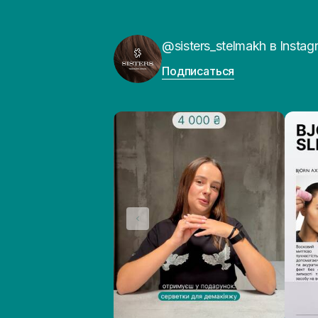
@sisters_stelmakh в Instag
Подписаться