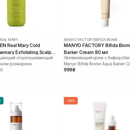
REAL MARY
MANYO FACTORY
|
BIFIDA BIOME
N Real Mary Cold
MANYO FACTORY Bifida Biom
emary Exfoliating Scalp
Bariier Cream 80 мл
щающий отшелушивающий
Увлажняющий крем с бифидоба
00 ml
оком розмарина
Manyo Bifida Biome Aqua Bariier 
5₴
999₴
ml
Ы
-30%