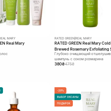
REAL MARY
RATED GREEN
|
REAL MARY
EN Real Mary
RATED GREEN Real Mary Cold
Brewed Rosemary Exfoliating 
олос
Глубоко очищающий отшелуши
Shampoo 100 мл
шампунь с соком розмарина
380₴
475₴
Ы
-20%
ВЫБОР ОКСАНЫ
ПОДАРОК