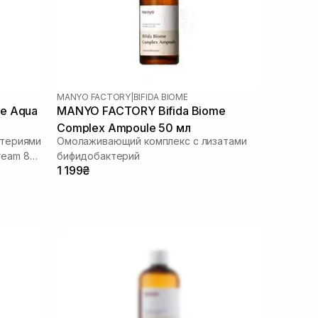
MANYO FACTORY
|
BIFIDA BIOME
e Aqua
MANYO FACTORY Bifida Biome
Complex Ampoule 50 мл
ктериями
Омолаживающий комплекс с лизатами
Cream 80
бифидобактерий
1 199₴