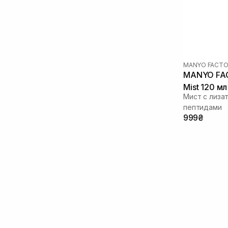
Протеины
(1)
Розмарин
(6)
Салициловая кислота
(2)
Сквалан
(2)
Трипептид меди
(1)
MANYO FACTO
MANYO FAC
Mist 120 мл
Мист с лиза
пептидами
999₴