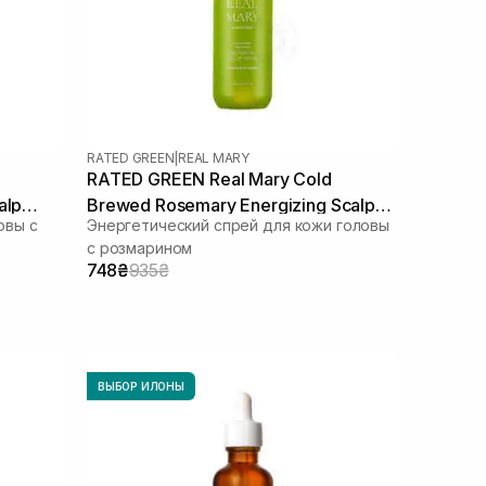
RATED GREEN
|
REAL MARY
RATED GREEN Real Mary Cold
alp
Brewed Rosemary Energizing Scalp
овы с
Энергетический спрей для кожи головы
Spray 120 мл
с розмарином
748₴
935₴
ВЫБОР ИЛОНЫ