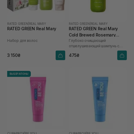
RATED GREEN
|
REAL MARY
RATED GREEN
|
REAL MARY
RATED GREEN Real Mary
RATED GREEN Real Mary
Cold Brewed Rosemary
Набор для волос
Глубоко очищающий
Exfoliating Scalp Shampoo
отшелушивающий шампунь с
100 мл
соком розмарина
3 150₴
475₴
ВЫБОР ИЛОНЫ
CURAPROX
|
BE YOU
CURAPROX
|
BE YOU