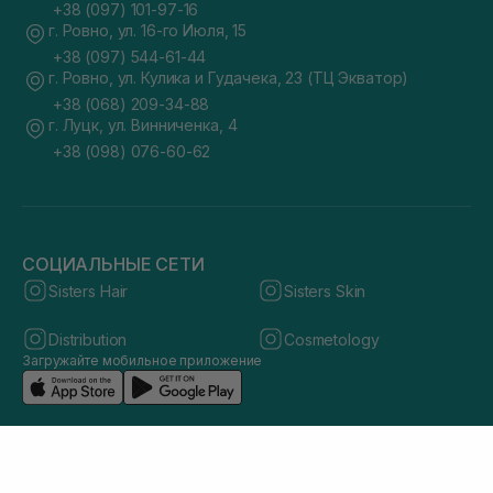
+38 (097) 101-97-16
г. Ровно, ул. 16-го Июля, 15
+38 (097) 544-61-44
г. Ровно, ул. Кулика и Гудачека, 23 (ТЦ Экватор)
+38 (068) 209-34-88
г. Луцк, ул. Винниченка, 4
+38 (098) 076-60-62
СОЦИАЛЬНЫЕ СЕТИ
Sisters Hair
Sisters Skin
Distribution
Cosmetology
Загружайте мобильное приложение