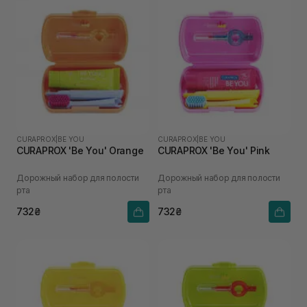
CURAPROX
|
BE YOU
CURAPROX
|
BE YOU
CURAPROX 'Be You' Orange
CURAPROX 'Be You' Pink
Дорожный набор для полости
Дорожный набор для полости
рта
рта
732₴
732₴