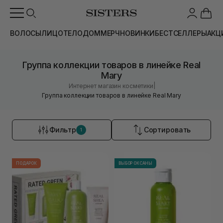
ВОЛОСЫ
ЛИЦО
ТЕЛО
ДОМ
МЕРЧ
НОВИНКИ
БЕСТСЕЛЛЕРЫ
АКЦ
Группа коллекции товаров в линейке Real
Mary
|
Интернет магазин косметики
Группа коллекции товаров в линейке Real Mary
Фильтр
Сортировать
1
ПОДАРОК
ВЫБОР ОКСАНЫ