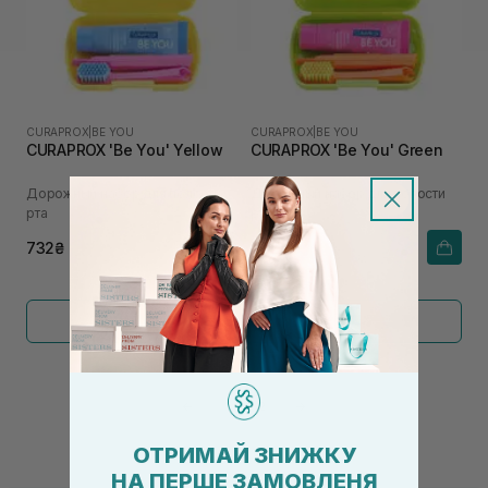
CURAPROX
|
BE YOU
CURAPROX
|
BE YOU
CURAPROX 'Be You' Yellow
CURAPROX 'Be You' Green
Дорожный набор для полости
Дорожный набор для полости
рта
рта
732₴
732₴
Показать больше
←
1
2
→
ОТРИМАЙ ЗНИЖКУ
НА ПЕРШЕ ЗАМОВЛЕНЯ