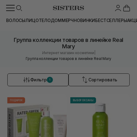
ВОЛОСЫ
ЛИЦО
ТЕЛО
ДОМ
МЕРЧ
НОВИНКИ
БЕСТСЕЛЛЕРЫ
АКЦ
Группа коллекции товаров в линейке Real
Mary
|
Интернет магазин косметики
Группа коллекции товаров в линейке Real Mary
Фильтр
Сортировать
1
ПОДАРОК
ВЫБОР ОКСАНЫ