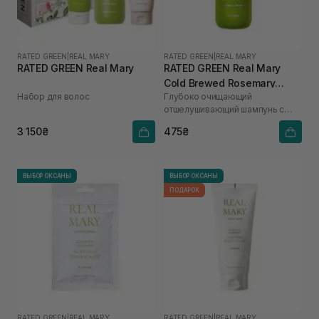
RATED GREEN
|
REAL MARY
RATED GREEN
|
REAL MARY
RATED GREEN Real Mary
RATED GREEN Real Mary
Cold Brewed Rosemary
Набор для волос
Глубоко очищающий
Exfoliating Scalp Shampoo
отшелушивающий шампунь с
100 мл
соком розмарина
3 150₴
475₴
ВЫБОР ОКСАНЫ
ВЫБОР ОКСАНЫ
ПОДАРОК
RATED GREEN
|
REAL MARY
RATED GREEN
|
REAL MARY