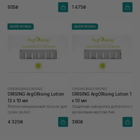
соком розмарина
935₴
1 475₴
ВЫБОР ОКСАНЫ
ВЫБОР ОКСАНЫ
ORISING
|
ARGORISING
ORISING
|
ARGORISING
ORISING ArgORising Lotion
ORISING ArgORising Lotion 1
12 х 10 мл
х 10 мл
Фитоэссенциальный лосьон для
Защитная сыворотка для волос с
сухих волос
аргановым маслом био
4 320₴
360₴