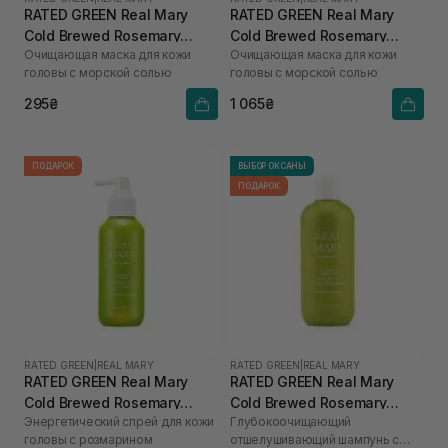
RATED GREEN Real Mary
RATED GREEN Real Mary
Cold Brewed Rosemary
Cold Brewed Rosemary
Очищающая маска для кожи
Очищающая маска для кожи
Purifyng Scalp Scaler 50 мл
Purifyng Scalp Scaler 200
головы с морской солью
головы с морской солью
мл
295₴
1 065₴
ПОДАРОК
ВЫБОР ОКСАНЫ
ПОДАРОК
RATED GREEN
|
REAL MARY
RATED GREEN
|
REAL MARY
RATED GREEN Real Mary
RATED GREEN Real Mary
Cold Brewed Rosemary
Cold Brewed Rosemary
Энергетический спрей для кожи
Глубокоочищающий
Energizing Scalp Spray 120
Exfoliating Scalp Shampoo
головы с розмарином
отшелушивающий шампунь с
мл
400 ml