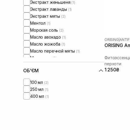
Экстракт женьшеня
(1)
Экстракт лаванды
(1)
Экстракт мяты
(2)
Ментол
(1)
Морская соль
(2)
Масло авокадо
(1)
ORISING
|
ANTI
Масло жожоба
(1)
ORISING An
Масло перечной мяты
(1)
Фитоэссенц
Масло сои
(3)
перхоти
Протеины
(1)
1 250₴
ОБ'ЄМ
Розмарин
(6)
Салициловая кислота
(2)
100 мл
(2)
250 мл
(1)
400 мл
(1)