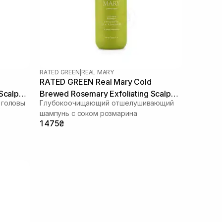
RATED GREEN
|
REAL MARY
RATED GREEN Real Mary Cold
Scalp
Brewed Rosemary Exfoliating Scalp
 головы
Глубокоочищающий отшелушивающий
Shampoo 400 ml
шампунь с соком розмарина
1 475₴