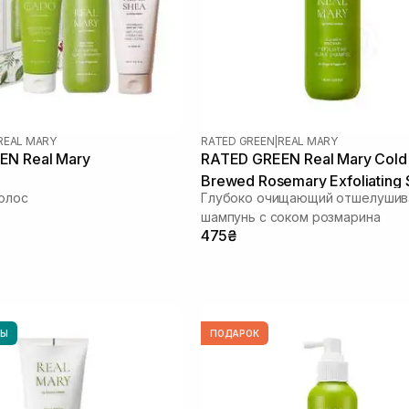
REAL MARY
RATED GREEN
|
REAL MARY
EN Real Mary
RATED GREEN Real Mary Cold
Brewed Rosemary Exfoliating 
олос
Глубоко очищающий отшелуши
Shampoo 100 мл
шампунь с соком розмарина
475₴
НЫ
ПОДАРОК