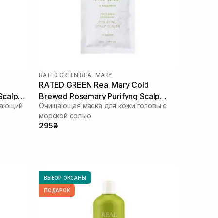
RATED GREEN
|
REAL MARY
RATED GREEN Real Mary Cold
Scalp
Brewed Rosemary Purifyng Scalp
вающий
Очищающая маска для кожи головы с
Scaler 50 мл
морской солью
295₴
ВЫБОР ОКСАНЫ
ПОДАРОК