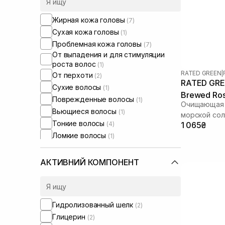
Жирная кожа головы
(7)
Сухая кожа головы
(1)
Проблемная кожа головы
(7)
От выпадения и для стимуляции
роста волос
(1)
RATED GREEN
|
От перхоти
(2)
RATED GREE
Сухие волосы
(1)
Brewed Ros
Поврежденные волосы
(1)
Очищающая м
Scaler 200
Вьющиеся волосы
(1)
морской со
Тонкие волосы
(4)
1 065₴
Ломкие волосы
(1)
Для объема волос
(2)
Для глубокой очистки
(2)
АКТИВНИЙ КОМПОНЕНТ
Гидролизованный шелк
(2)
Глицерин
(2)