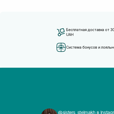
Бесплатная доставка от 3
UAH
Система бонусов и лояльн
@sisters_stelmakh в Instag