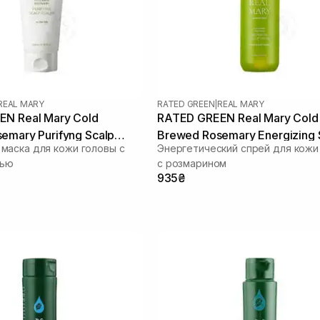
REAL MARY
RATED GREEN
|
REAL MARY
N Real Mary Cold
RATED GREEN Real Mary Cold
emary Purifyng Scalp
Brewed Rosemary Energizing 
аска для кожи головы с
Энергетический спрей для кожи
 мл
Spray 120 мл
лью
с розмарином
935₴