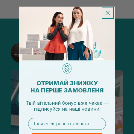
@sisters_stelmakh в Instagram
Подписаться
ОТРИМАЙ ЗНИЖКУ
НА ПЕРШЕ ЗАМОВЛЕНЯ
Твій вітальний бонус вже чекає —
підписуйся
на
наші новини!
email