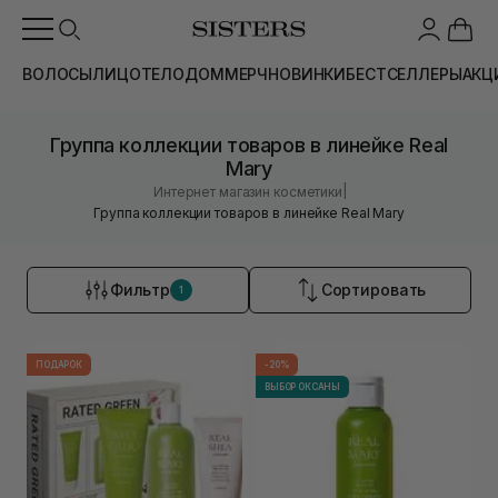
ВОЛОСЫ
ЛИЦО
ТЕЛО
ДОМ
МЕРЧ
НОВИНКИ
БЕСТСЕЛЛЕРЫ
АКЦ
Группа коллекции товаров в линейке Real
Mary
|
Интернет магазин косметики
Группа коллекции товаров в линейке Real Mary
Фильтр
Сортировать
1
ПОДАРОК
-20%
ВЫБОР ОКСАНЫ