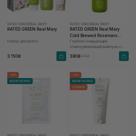
RATED GREEN
|
REAL MARY
RATED GREEN
|
REAL MARY
RATED GREEN Real Mary
RATED GREEN Real Mary
Cold Brewed Rosemary
Набор для волос
Глубоко очищающий
Exfoliating Scalp Shampoo
отшелушивающий шампунь с
100 мл
соком розмарина
3 150₴
380₴
475₴
-20%
-20%
ВЫБОР ОКСАНЫ
ВЫБОР ОКСАНЫ
ПОДАРОК
RATED GREEN
|
REAL MARY
RATED GREEN
|
REAL MARY