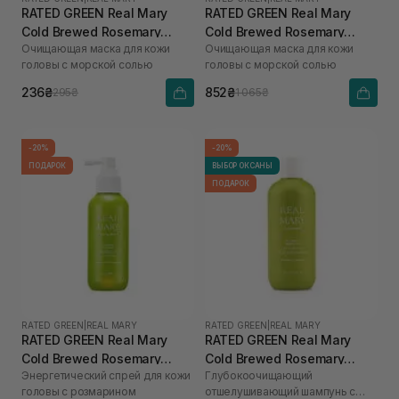
RATED GREEN Real Mary
RATED GREEN Real Mary
Cold Brewed Rosemary
Cold Brewed Rosemary
Очищающая маска для кожи
Очищающая маска для кожи
Purifyng Scalp Scaler 50 мл
Purifyng Scalp Scaler 200
головы с морской солью
головы с морской солью
мл
236₴
852₴
295₴
1 065₴
-20%
-20%
ПОДАРОК
ВЫБОР ОКСАНЫ
ПОДАРОК
RATED GREEN
|
REAL MARY
RATED GREEN
|
REAL MARY
RATED GREEN Real Mary
RATED GREEN Real Mary
Cold Brewed Rosemary
Cold Brewed Rosemary
Энергетический спрей для кожи
Глубокоочищающий
Energizing Scalp Spray 120
Exfoliating Scalp Shampoo
головы с розмарином
отшелушивающий шампунь с
мл
400 ml