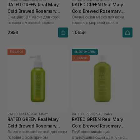
RATED GREEN Real Mary
RATED GREEN Real Mary
Cold Brewed Rosemary
Cold Brewed Rosemary
Очищающая маска для кожи
Очищающая маска для кожи
Purifyng Scalp Scaler 50 мл
Purifyng Scalp Scaler 200
головы с морской солью
головы с морской солью
мл
295₴
1 065₴
ПОДАРОК
ВЫБОР ОКСАНЫ
ПОДАРОК
RATED GREEN
|
REAL MARY
RATED GREEN
|
REAL MARY
RATED GREEN Real Mary
RATED GREEN Real Mary
Cold Brewed Rosemary
Cold Brewed Rosemary
Энергетический спрей для кожи
Глубокоочищающий
Energizing Scalp Spray 120
Exfoliating Scalp Shampoo
головы с розмарином
отшелушивающий шампунь с
мл
400 ml