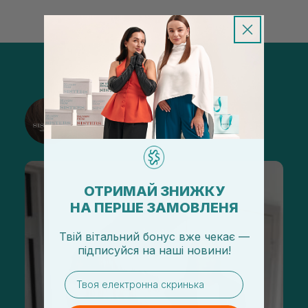
@sisters_stelmakh в Instagram
Подписаться
ОТРИМАЙ ЗНИЖКУ
НА ПЕРШЕ ЗАМОВЛЕНЯ
Твій вітальний бонус вже чекає —
підписуйся
на
наші новини!
email