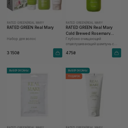
RATED GREEN
|
REAL MARY
RATED GREEN
|
REAL MARY
RATED GREEN Real Mary
RATED GREEN Real Mary
Cold Brewed Rosemary
Набор для волос
Глубоко очищающий
Exfoliating Scalp Shampoo
отшелушивающий шампунь с
100 мл
соком розмарина
3 150₴
475₴
ВЫБОР ОКСАНЫ
ВЫБОР ОКСАНЫ
ПОДАРОК
RATED GREEN
|
REAL MARY
RATED GREEN
|
REAL MARY