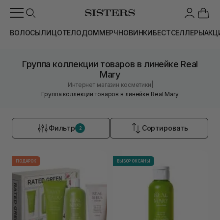
ВОЛОСЫ
ЛИЦО
ТЕЛО
ДОМ
МЕРЧ
НОВИНКИ
БЕСТСЕЛЛЕРЫ
АКЦ
Группа коллекции товаров в линейке Real
Mary
|
Интернет магазин косметики
Группа коллекции товаров в линейке Real Mary
Фильтр
Сортировать
2
ПОДАРОК
ВЫБОР ОКСАНЫ