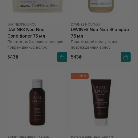
DAVINES
|
NOUNOU
DAVINES
|
NOUNOU
DAVINES Nou Nou
DAVINES Nou Nou Shampoo
Conditioner 75 мл
75 мл
Питательный кондиционер для
Питательный шампунь для
поврежденных волос
поврежденных волос
543₴
543₴
ПОДАРОК
RATED GREEN
|
REAL ARGAN
RATED GREEN
|
REAL ARGAN