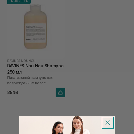
ВЫБОР ИЛОНЫ
DAVINES
|
NOUNOU
DAVINES Nou Nou Shampoo
250 мл
Питательный шампунь для
поврежденных волос
884₴