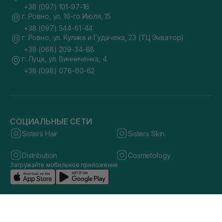
+38 (097) 101-97-16
г. Ровно, ул. 16-го Июля, 15
+38 (097) 544-61-44
г. Ровно, ул. Кулика и Гудачека, 23 (ТЦ Экватор)
+38 (068) 209-34-88
г. Луцк, ул. Винниченка, 4
+38 (098) 076-60-62
СОЦИАЛЬНЫЕ СЕТИ
Sisters Hair
Sisters Skin
Distribution
Cosmetology
Загружайте мобильное приложение