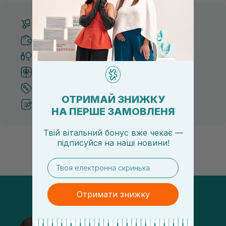
Бесплатная доставка от 3000 UAH
Безопасные способы оплаты
Только оригинальная косметика
Система бонусов и лояльности
Лучшие цены и топ товары
ОТРИМАЙ ЗНИЖКУ
Рекомендации от косметологов
НА ПЕРШЕ ЗАМОВЛЕНЯ
Твій вітальний бонус вже чекає —
підписуйся
на
наші новини!
email
Отримати знижку
@sisters_stelmakh в Instagram