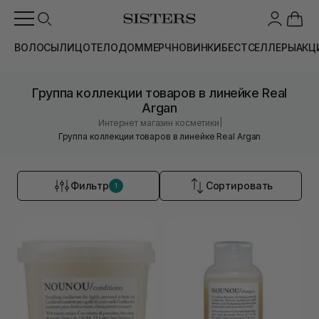
ВОЛОСЫ
ЛИЦО
ТЕЛО
ДОМ
МЕРЧ
НОВИНКИ
БЕСТСЕЛЛЕРЫ
АКЦ
Группа коллекции товаров в линейке Real
Argan
|
Интернет магазин косметики
Группа коллекции товаров в линейке Real Argan
Фильтр
Сортировать
1