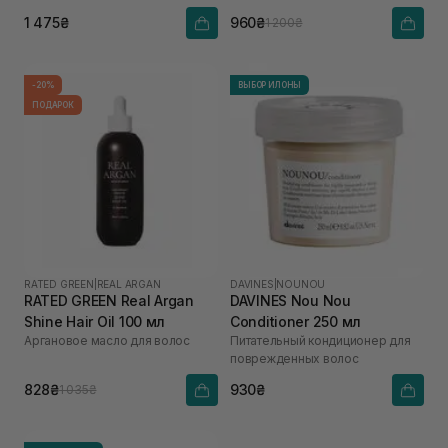
1 475₴
960₴
1 200₴
-20%
ВЫБОР ИЛОНЫ
ПОДАРОК
RATED GREEN
|
REAL ARGAN
DAVINES
|
NOUNOU
RATED GREEN Real Argan
DAVINES Nou Nou
Shine Hair Oil 100 мл
Conditioner 250 мл
Аргановое масло для волос
Питательный кондиционер для
поврежденных волос
828₴
930₴
1 035₴