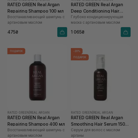
RATED GREEN Real Argan
RATED GREEN Real Argan
Repairing Shampoo 100 мл
Deep Conditioning Hair
Восстанавливающий шампунь с
Глубоко кондиционирующая
Mask 200 мл
аргановым маслом
маска с аргановым маслом
475₴
1 065₴
ПОДАРОК
-20%
ПОДАРОК
RATED GREEN
|
REAL ARGAN
RATED GREEN
|
REAL ARGAN
RATED GREEN Real Argan
RATED GREEN Real Argan
Repairing Shampoo 400 мл
Smoothing Hair Serum 150
Восстанавливающий шампунь с
Серум для волос с маслом
мл
аргановым маслом
арганы