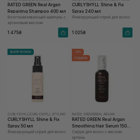
RATED GREEN Real Argan
CURLYSHYLL Shine & Fix
Repairing Shampoo 400 мл
Spray 240 мл
Восстанавливающий шампунь с
Фиксирующий спрей для волос
аргановым маслом
1 475₴
1 025₴
ВЫБОР ОКСАНЫ
-20%
ПОДАРОК
CURLYSHYLL
|
CURLYSHYLL STYLING
RATED GREEN
|
REAL ARGAN
CURLYSHYLL Shine & Fix
RATED GREEN Real Argan
Spray 50 мл
Smoothing Hair Serum 150
Фиксирующий спрей для волос
Серум для волос с маслом
мл
арганы