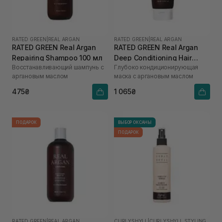
RATED GREEN
|
REAL ARGAN
RATED GREEN
|
REAL ARGAN
RATED GREEN Real Argan
RATED GREEN Real Argan
Repairing Shampoo 100 мл
Deep Conditioning Hair
Восстанавливающий шампунь с
Глубоко кондиционирующая
Mask 200 мл
аргановым маслом
маска с аргановым маслом
475₴
1 065₴
ПОДАРОК
ВЫБОР ОКСАНЫ
ПОДАРОК
RATED GREEN
|
REAL ARGAN
CURLYSHYLL
|
CURLYSHYLL STYLING