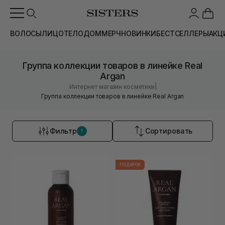
ВОЛОСЫ
ЛИЦО
ТЕЛО
ДОМ
МЕРЧ
НОВИНКИ
БЕСТСЕЛЛЕРЫ
АКЦ
Группа коллекции товаров в линейке Real
Argan
|
Интернет магазин косметики
Группа коллекции товаров в линейке Real Argan
Фильтр
Сортировать
1
ПОДАРОК