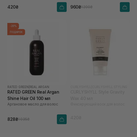
420₴
960₴
1 200₴
-20%
ПОДАРОК
RATED GREEN
|
REAL ARGAN
CURLYSHYLL
|
CURLYSHYLL STYLING
RATED GREEN Real Argan
CURLYSHYLL Style Gravity
Shine Hair Oil 100 мл
Wax 40 мл
Аргановое масло для волос
Фиксирующий воск для волос
420₴
828₴
1 035₴