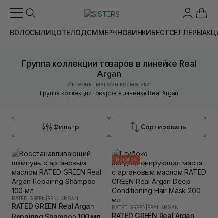
ВОЛОСЫ
ЛИЦО
ТЕЛО
ДОМ
МЕРЧ
НОВИНКИ
БЕСТСЕЛЛЕРЫ
АКЦ
Группа коллекции товаров в линейке Real
Argan
|
Интернет магазин косметики
Группа коллекции товаров в линейке Real Argan
Фильтр
Сортировать
ПОДАРОК
RATED GREEN
|
REAL ARGAN
RATED GREEN Real Argan
RATED GREEN
|
REAL ARGAN
RATED GREEN Real Argan
Repairing Shampoo 100 мл