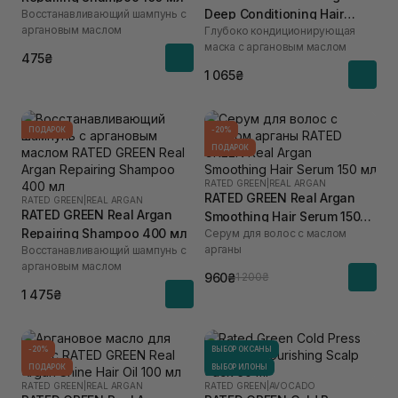
Deep Conditioning Hair
Восстанавливающий шампунь с
аргановым маслом
Глубоко кондиционирующая
Mask 200 мл
маска с аргановым маслом
475₴
1 065₴
ПОДАРОК
-20%
ПОДАРОК
RATED GREEN
|
REAL ARGAN
RATED GREEN Real Argan
RATED GREEN
|
REAL ARGAN
RATED GREEN Real Argan
Smoothing Hair Serum 150
Repairing Shampoo 400 мл
Серум для волос с маслом
мл
арганы
Восстанавливающий шампунь с
аргановым маслом
960₴
1 200₴
1 475₴
-20%
ВЫБОР ОКСАНЫ
ПОДАРОК
ВЫБОР ИЛОНЫ
RATED GREEN
|
REAL ARGAN
RATED GREEN
|
AVOCADO