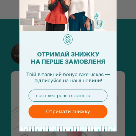
@sisters_stelmakh в Instagram
ОТРИМАЙ ЗНИЖКУ
Подписаться
НА ПЕРШЕ ЗАМОВЛЕНЯ
Твій вітальний бонус вже чекає —
підписуйся
на
наші новини!
email
Отримати знижку