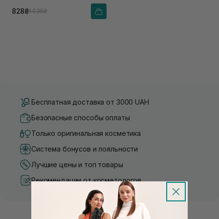
828₴
1 035₴
Бесплатная доставка от 3000 UAH
Безопасные способы оплаты
Только оригинальная косметика
Система бонусов и лояльности
Лучшие цены и топ товары
Рекомендации от косметологов