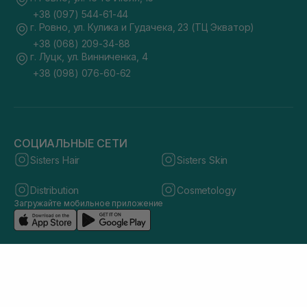
+38 (097) 544-61-44
г. Ровно, ул. Кулика и Гудачека, 23 (ТЦ Экватор)
+38 (068) 209-34-88
г. Луцк, ул. Винниченка, 4
+38 (098) 076-60-62
СОЦИАЛЬНЫЕ СЕТИ
Sisters Hair
Sisters Skin
Distribution
Cosmetology
Загружайте мобильное приложение
© 2026 sisters.co.ua. Все права защищены