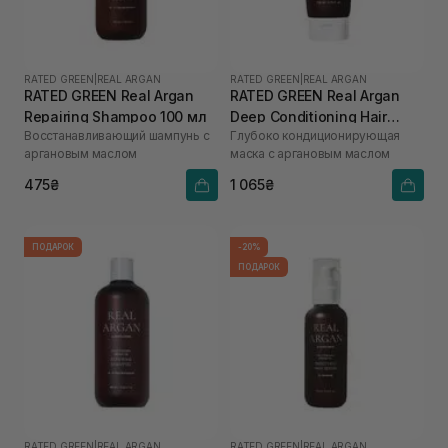
RATED GREEN
|
REAL ARGAN
RATED GREEN
|
REAL ARGAN
RATED GREEN Real Argan
RATED GREEN Real Argan
Repairing Shampoo 100 мл
Deep Conditioning Hair
Восстанавливающий шампунь с
Глубоко кондиционирующая
Mask 200 мл
аргановым маслом
маска с аргановым маслом
475₴
1 065₴
ПОДАРОК
-20%
ПОДАРОК
RATED GREEN
|
REAL ARGAN
RATED GREEN
|
REAL ARGAN