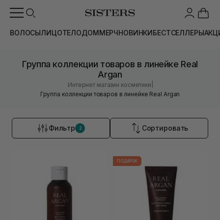
ВОЛОСЫ
ЛИЦО
ТЕЛО
ДОМ
МЕРЧ
НОВИНКИ
БЕСТСЕЛЛЕРЫ
АКЦ
Группа коллекции товаров в линейке Real
Argan
|
Интернет магазин косметики
Группа коллекции товаров в линейке Real Argan
Фильтр
Сортировать
2
ПОДАРОК