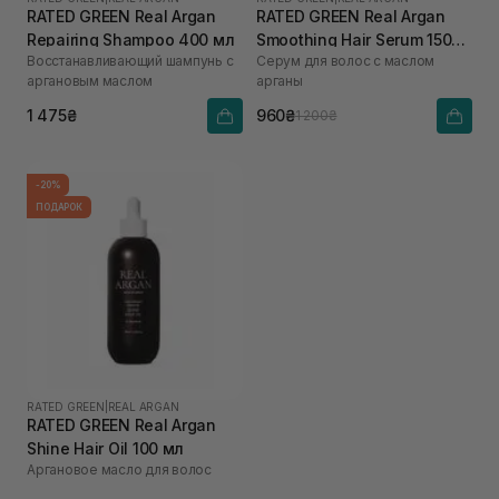
RATED GREEN Real Argan
RATED GREEN Real Argan
Repairing Shampoo 400 мл
Smoothing Hair Serum 150
Восстанавливающий шампунь с
Серум для волос с маслом
мл
аргановым маслом
арганы
1 475₴
960₴
1 200₴
-20%
ПОДАРОК
RATED GREEN
|
REAL ARGAN
RATED GREEN Real Argan
Shine Hair Oil 100 мл
Аргановое масло для волос