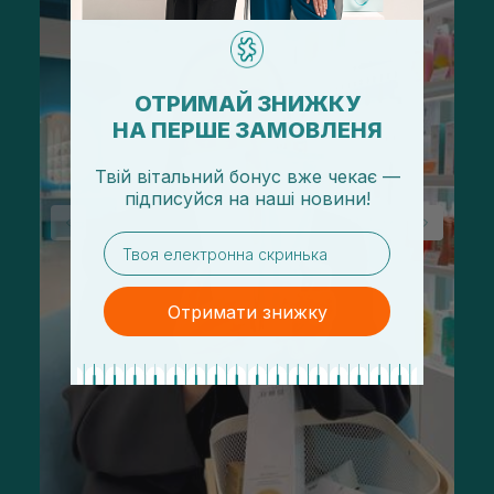
ОТРИМАЙ ЗНИЖКУ
НА ПЕРШЕ ЗАМОВЛЕНЯ
Твій вітальний бонус вже чекає —
підписуйся
на
наші новини!
email
Отримати знижку