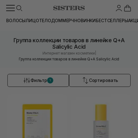
ВОЛОСЫ
ЛИЦО
ТЕЛО
ДОМ
МЕРЧ
НОВИНКИ
БЕСТСЕЛЛЕРЫ
АКЦ
Группа коллекции товаров в линейке Q+A
Salicylic Acid
|
Интернет магазин косметики
Группа коллекции товаров в линейке Q+A Salicylic Acid
Фильтр
Сортировать
1