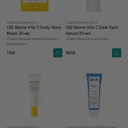
UIQ
|
UIQ BIOME VITA C
UIQ
|
UIQ BIOME VITA C
UIQ Biome Vita C Daily Glow
UIQ Biome Vita C Dark Spot
Mask 20 мл
Serum 30 мл
Осветляющая тканевая маска с
Осветляющая сыворотка
витамином C
115₴
850₴
UIQ
|
UIQ BIOME VITA C
QUESTION AND ANSWER
|
Q+A SALICYLIC ACID