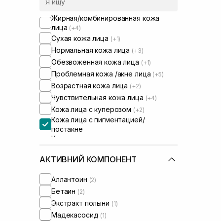
Жирная/комбинированная кожа
лица
(+4)
Сухая кожа лица
(+1)
Нормальная кожа лица
(+3)
Обезвоженная кожа лица
(+1)
Проблемная кожа /акне лица
(+5)
Возрастная кожа лица
(+2)
Чувствительная кожа лица
(+4)
Кожа лица с куперозом
(+2)
Кожа лица с пигментацией/
постакне
Кожа лица с расширенными порами
(+1)
Проблемная кожа тела
АКТИВНИЙ КОМПОНЕНТ
(+3)
Аллантоин
(2)
Бетаин
(2)
Экстракт полыни
(1)
Мадекасосид
(1)