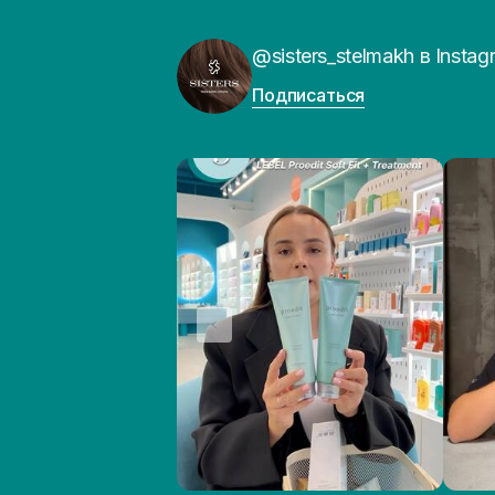
@sisters_stelmakh в Instag
Подписаться