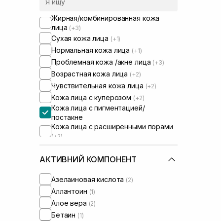
Жирная/комбинированная кожа
лица
(+3)
Сухая кожа лица
(+1)
Нормальная кожа лица
(+1)
Проблемная кожа /акне лица
(+3)
Возрастная кожа лица
(+2)
Чувствительная кожа лица
(+2)
Кожа лица с куперозом
(+2)
Кожа лица с пигментацией/
постакне
Кожа лица с расширенными порами
(+2)
Проблемная кожа тела
(+3)
Сыворотки от комедонов
АКТИВНИЙ КОМПОНЕНТ
(+2)
Сыворотки от постакне
(+2)
Азелаиновая кислота
(2)
Аллантоин
(1)
Алое вера
(2)
Бетаин
(1)