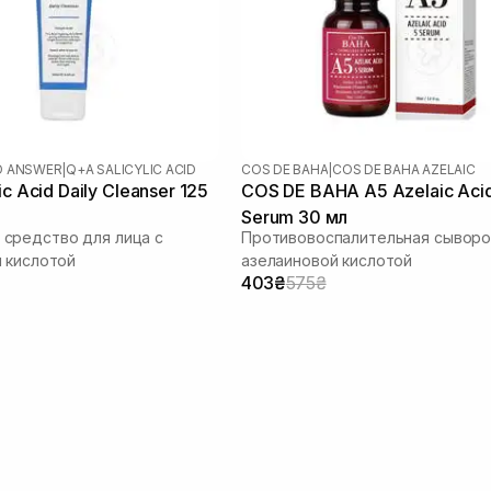
D ANSWER
|
Q+A SALICYLIC ACID
COS DE BAHA
|
COS DE BAHA AZELAIC
ic Acid Daily Cleanser 125
COS DE BAHA A5 Azelaic Aci
Serum 30 мл
средство для лица с
Противовоспалительная сыворо
 кислотой
азелаиновой кислотой
403₴
575₴