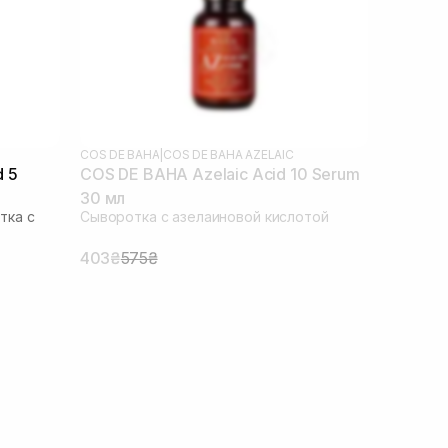
COS DE BAHA
|
COS DE BAHA AZELAIC
d 5
COS DE BAHA Azelaic Acid 10 Serum
30 мл
тка с
Сыворотка с азелаиновой кислотой
403₴
575₴