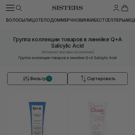
ВОЛОСЫ
ЛИЦО
ТЕЛО
ДОМ
МЕРЧ
НОВИНКИ
БЕСТСЕЛЛЕРЫ
АКЦ
Группа коллекции товаров в линейке Q+A
Salicylic Acid
|
Интернет магазин косметики
Группа коллекции товаров в линейке Q+A Salicylic Acid
Фильтр
Сортировать
1