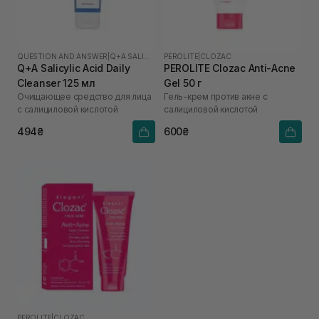
QUESTION AND ANSWER
|
Q+A SALICYLIC ACID
PEROLITE
|
CLOZAC
Q+A Salicylic Acid Daily
PEROLITE Clozac Anti-Acne
Cleanser 125 мл
Gel 50 г
Очищающее средство для лица
Гель-крем против акне с
с салициловой кислотой
салициловой кислотой
494₴
600₴
PEROLITE
|
CLOZAC