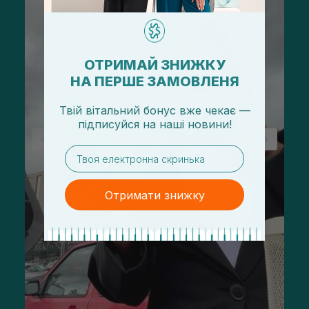
ОТРИМАЙ ЗНИЖКУ
НА ПЕРШЕ ЗАМОВЛЕНЯ
Твій вітальний бонус вже чекає —
підписуйся
на
наші новини!
email
Отримати знижку