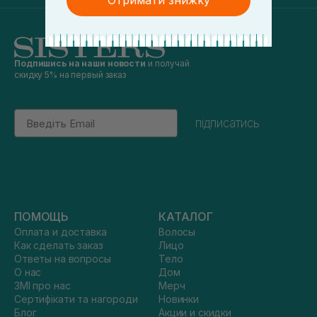
Отримати знижку
Подпишись на наши новости
и получай
скидку 5% на первый заказ
Email
підписатись
ПОМОЩЬ
КАТАЛОГ
Оплата и доставка
Волосы
Как сделать заказ
Лицо
Ответы на вопросы
Тело
О нас
Дом
ЗМІ про нас
Мерч
Сертифікати та нагороди
Новинки
Блог
Акции и скидки