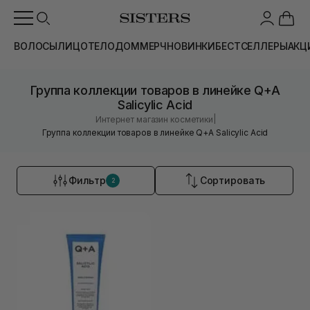
ВОЛОСЫ
ЛИЦО
ТЕЛО
ДОМ
МЕРЧ
НОВИНКИ
БЕСТСЕЛЛЕРЫ
АКЦ
Группа коллекции товаров в линейке Q+A
Salicylic Acid
|
Интернет магазин косметики
Группа коллекции товаров в линейке Q+A Salicylic Acid
Фильтр
Сортировать
2