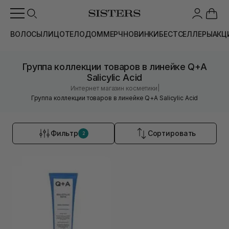
ВОЛОСЫ
ЛИЦО
ТЕЛО
ДОМ
МЕРЧ
НОВИНКИ
БЕСТСЕЛЛЕРЫ
АКЦ
Группа коллекции товаров в линейке Q+A
Salicylic Acid
|
Интернет магазин косметики
Группа коллекции товаров в линейке Q+A Salicylic Acid
Фильтр
Сортировать
2