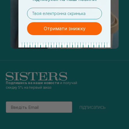
email
Отримати знижку
Подпишись на наши новости
и получай
скидку 5% на первый заказ
Email
підписатись