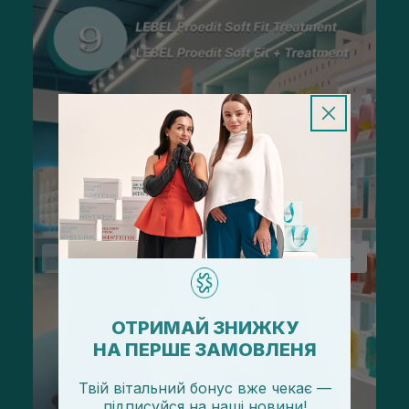
ОТРИМАЙ ЗНИЖКУ
НА ПЕРШЕ ЗАМОВЛЕНЯ
Твій вітальний бонус вже чекає —
підписуйся
на
наші новини!