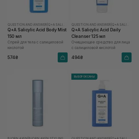
QUESTION AND ANSWER
|
Q+A SALICYLIC ACID
QUESTION AND ANSWER
|
Q+A SALICYLIC ACID
Q+A Salicylic Acid Body Mist
Q+A Salicylic Acid Daily
150 мл
Cleanser 125 мл
Спрей для тела с салициловой
Очищающее средство для лица
кислотой
с салициловой кислотой
574₴
494₴
ВЫБОР ОКСАНЫ
BJORN AXEN
|
BJORN AXEN STYLING
QUESTION AND ANSWER
|
Q+A SALICYLIC ACID