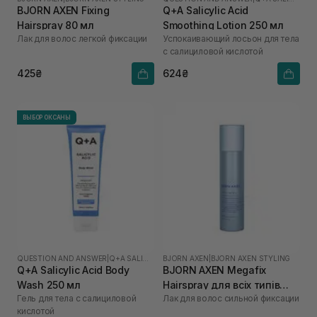
BJORN AXEN Fixing
Q+A Salicylic Acid
Hairspray 80 мл
Smoothing Lotion 250 мл
Лак для волос легкой фиксации
Успокаивающий лосьон для тела
с салициловой кислотой
425₴
624₴
ВЫБОР ОКСАНЫ
QUESTION AND ANSWER
|
Q+A SALICYLIC ACID
BJORN AXEN
|
BJORN AXEN STYLING
Q+A Salicylic Acid Body
BJORN AXEN Megafix
Wash 250 мл
Hairspray для всіх типів
Гель для тела с салициловой
Лак для волос сильной фиксации
волосся 250 мл
кислотой