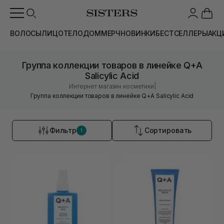
ВОЛОСЫ
ЛИЦО
ТЕЛО
ДОМ
МЕРЧ
НОВИНКИ
БЕСТСЕЛЛЕРЫ
АКЦ
Группа коллекции товаров в линейке Q+A
Salicylic Acid
|
Интернет магазин косметики
Группа коллекции товаров в линейке Q+A Salicylic Acid
Фильтр
Сортировать
1