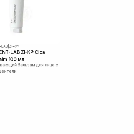
-LAB
|
ZI-K®
NT-LAB ZI-K® Cica
Balm 100 мл
вающий бальзам для лица с
центели