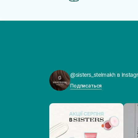
@sisters_stelmakh в Instag
Подписаться