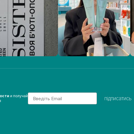
Email
вости
и получай
підписатись
з