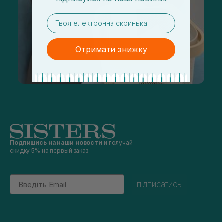
email
Отримати знижку
Подпишись на наши новости
и получай
скидку 5% на первый заказ
Email
підписатись