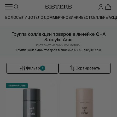
ВОЛОСЫ
ЛИЦО
ТЕЛО
ДОМ
МЕРЧ
НОВИНКИ
БЕСТСЕЛЛЕРЫ
АКЦ
Группа коллекции товаров в линейке Q+A
Salicylic Acid
|
Интернет магазин косметики
Группа коллекции товаров в линейке Q+A Salicylic Acid
Фильтр
Сортировать
2
ВЫБОР ОКСАНЫ