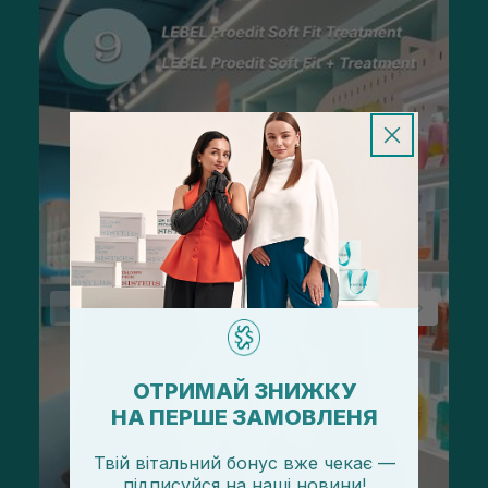
ОТРИМАЙ ЗНИЖКУ
НА ПЕРШЕ ЗАМОВЛЕНЯ
Твій вітальний бонус вже чекає —
підписуйся
на
наші новини!