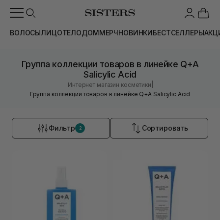
ВОЛОСЫ
ЛИЦО
ТЕЛО
ДОМ
МЕРЧ
НОВИНКИ
БЕСТСЕЛЛЕРЫ
АКЦ
Группа коллекции товаров в линейке Q+A
Salicylic Acid
|
Интернет магазин косметики
Группа коллекции товаров в линейке Q+A Salicylic Acid
Фильтр
Сортировать
2