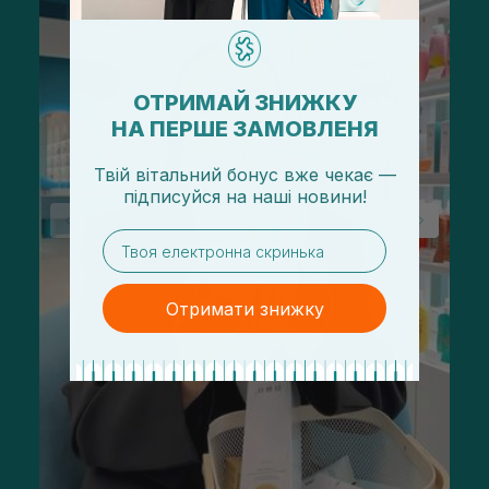
ОТРИМАЙ ЗНИЖКУ
НА ПЕРШЕ ЗАМОВЛЕНЯ
Твій вітальний бонус вже чекає —
підписуйся
на
наші новини!
email
Отримати знижку