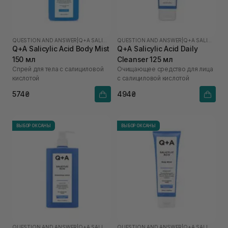
QUESTION AND ANSWER
|
Q+A SALICYLIC ACID
QUESTION AND ANSWER
|
Q+A SALICYLIC ACID
Q+A Salicylic Acid Body Mist
Q+A Salicylic Acid Daily
150 мл
Cleanser 125 мл
Спрей для тела с салициловой
Очищающее средство для лица
кислотой
с салициловой кислотой
574₴
494₴
ВЫБОР ОКСАНЫ
ВЫБОР ОКСАНЫ
QUESTION AND ANSWER
|
Q+A SALICYLIC ACID
QUESTION AND ANSWER
|
Q+A SALICYLIC ACID